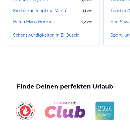
Kirche zur Jungfrau Maria
1,1
km
Hafen Myos Hormos
Abu Sawat
7,2
km
Sehenswürdigkeiten in El Quseir
Finde Deinen perfekten Urlaub