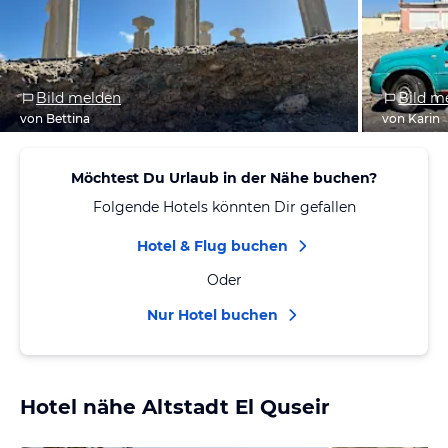
Bild melden
Bild m
von Bettina
von Karin
Möchtest Du Urlaub in der Nähe buchen?
Folgende Hotels könnten Dir gefallen
Hotel & Flug buchen
Oder
Nur Hotel buchen
Hotel nähe Altstadt El Quseir