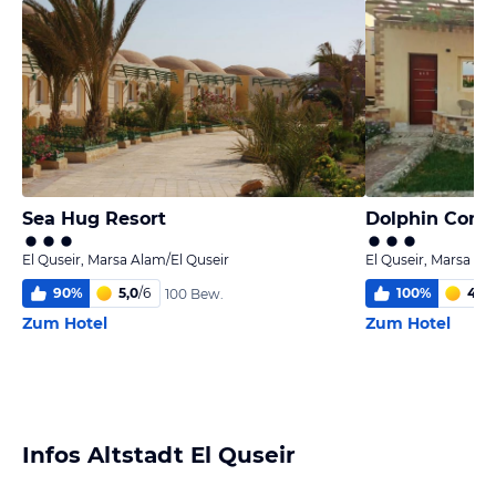
Sea Hug Resort
Dolphin Conti
El Quseir, Marsa Alam/El Quseir
El Quseir, Marsa Al
90
%
5,0
/
6
100
%
4,9
/
100 Bew.
Zum Hotel
Zum Hotel
Infos Altstadt El Quseir