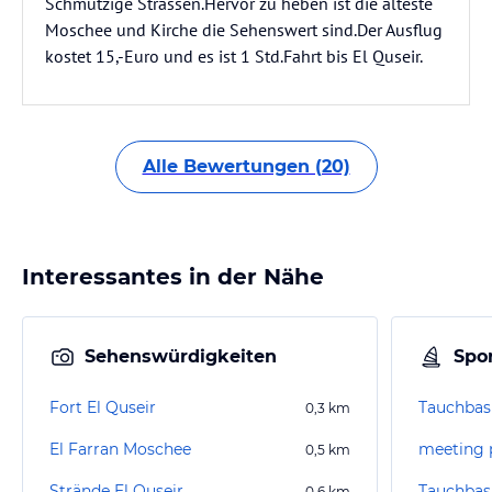
Schmutzige Strassen.Hervor zu heben ist die älteste
Moschee und Kirche die Sehenswert sind.Der Ausflug
kostet 15,-Euro und es ist 1 Std.Fahrt bis El Quseir.
Alle Bewertungen (20)
Interessantes in der Nähe
Sehenswürdigkeiten
Spor
Fort El Quseir
0,3
km
El Farran Moschee
meeting 
0,5
km
Strände El Quseir
0,6
km