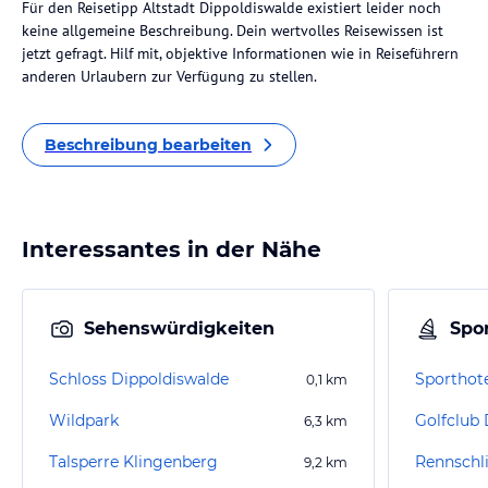
Für den Reisetipp Altstadt Dippoldiswalde existiert leider noch
keine allgemeine Beschreibung. Dein wertvolles Reisewissen ist
jetzt gefragt. Hilf mit, objektive Informationen wie in Reiseführern
anderen Urlaubern zur Verfügung zu stellen.
Beschreibung bearbeiten
Interessantes in der Nähe
Sehenswürdigkeiten
Spor
Schloss Dippoldiswalde
Sporthote
0,1
km
Wildpark
Golfclub 
6,3
km
Talsperre Klingenberg
9,2
km