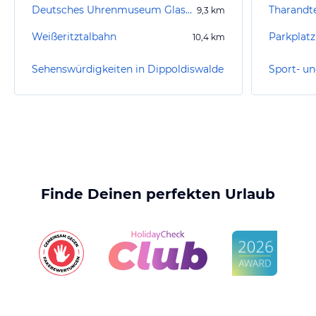
Deutsches Uhrenmuseum Glashütte
Tharandt
9,3
km
Weißeritztalbahn
10,4
km
Sehenswürdigkeiten in Dippoldiswalde
Finde Deinen perfekten Urlaub