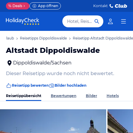
%
Deals
App öffnen
Kontakt
Hotel, Reiseziel
e Urlaub
Reisetipps Dippoldiswalde
Reisetipp Altstadt Dippoldiswalde
Altstadt Dippoldiswalde
Dippoldiswalde/Sachsen
Dieser Reisetipp wurde noch nicht bewertet.
Reisetipp bewerten
Bilder hochladen
Reisetippübersicht
Bewertungen
Bilder
Hotels