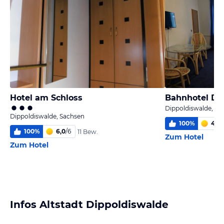
Hotel am Schloss
Bahnhotel Di
Dippoldiswalde, Sa
Dippoldiswalde, Sachsen
100
%
4,0
/
100
%
6,0
/
6
11 Bew.
Zum Hotel
Zum Hotel
Infos Altstadt Dippoldiswalde