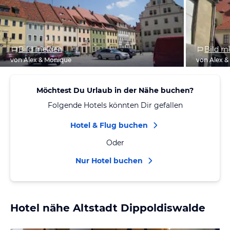
Bild melden
Bild m
von Alex & Monique
von Alex 
Möchtest Du Urlaub in der Nähe buchen?
Folgende Hotels könnten Dir gefallen
Hotel & Flug buchen
Oder
Nur Hotel buchen
Hotel nähe Altstadt Dippoldiswalde