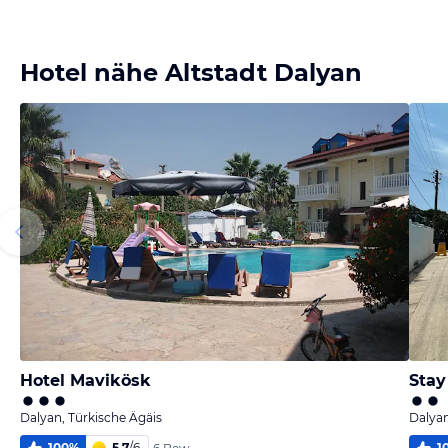
Bild
Bild
Bild
Bild
melden
melden
melden
melden
von Susanne
von Susanne
von Julia
von Julia
Hotel nähe Altstadt Dalyan
Hotel Mavikösk
Stay
Dalyan, Türkische Ägäis
Dalyan
100
%
5,7
/
6
1