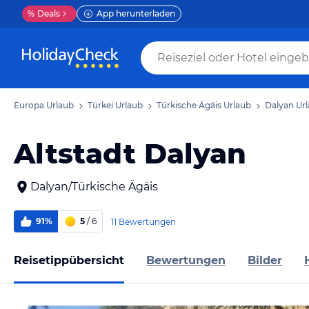
%
Deals
App herunterladen
Europa Urlaub
Türkei Urlaub
Türkische Ägäis Urlaub
Dalyan Ur
Altstadt Dalyan
Dalyan/Türkische Ägäis
91%
5
/ 6
11 Bewertungen
Reisetippübersicht
Bewertungen
Bilder