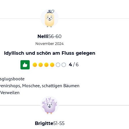
Nelli
56-60
November 2024
Idyllisch und schön am Fluss gelegen
4
/ 6
usglugsboote
enirshops, Moschee, schattigen Bäumen
m Verweilen
Brigitte
51-55