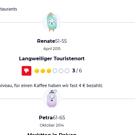
taurants
Renate
51-55
April 2015
Langweiliger Touristenort
3
/ 6
eau, für einen Kaffee haben wir fast 4 € bezahlt.
Petra
61-65
Oktober 2014