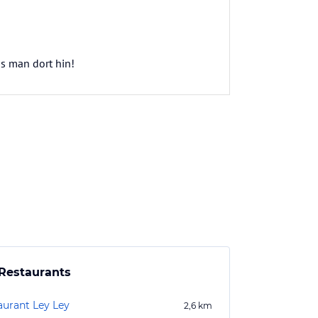
s man dort hin!
Restaurants
aurant Ley Ley
2,6
km