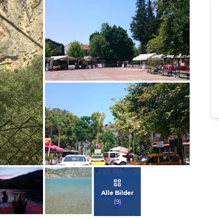
Bild melden
von Brigitte
Bild melden
von Brigitte
Alle Bilder
(
9
)