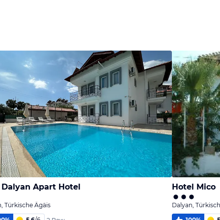
Bild
Bild
melden
melden
von Julia
von Julia
 Dalyan Apart Hotel
Hotel Mico
, Türkische Ägäis
Dalyan, Türkisc
00
%
5,6
/
6
100
%
5