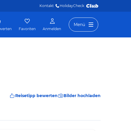
Kontakt
HolidayCheck 
Menü
werten
Favoriten
Anmelden
Reisetipp bewerten
Bilder hochladen