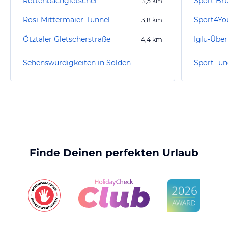
Rettenbachgletscher
3,5
km
Rosi-Mittermaier-Tunnel
Sport4Yo
3,8
km
Ötztaler Gletscherstraße
Iglu-Übe
4,4
km
Sehenswürdigkeiten in Sölden
Sport- un
Finde Deinen perfekten Urlaub