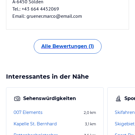
A-6450 Sölden
Tel.: +43 664 4452069
Email: gruener.marco@email.com
Alle Bewertungen (1)
Interessantes in der Nähe
Sehenswürdigkeiten
Spor
007 Elements
Skifahre
2,0
km
Kapelle St. Bernhard
Skigebiet
3,1
km