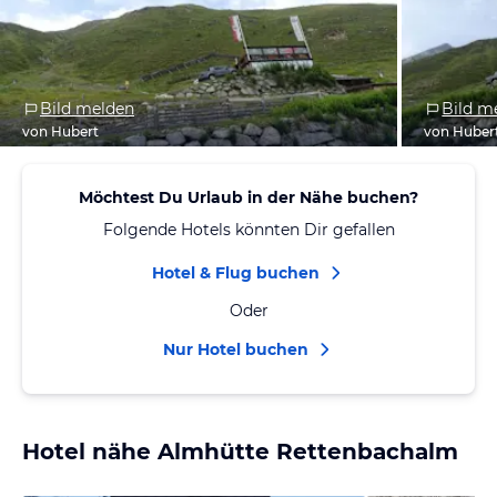
Bild melden
Bild m
von Hubert
von Huber
Möchtest Du Urlaub in der Nähe buchen?
Folgende Hotels könnten Dir gefallen
Hotel & Flug buchen
Oder
Nur Hotel buchen
Hotel nähe Almhütte Rettenbachalm