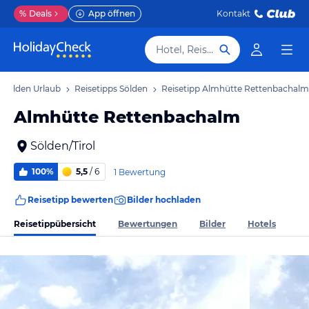
%
Deals
App öffnen
Kontakt
Hotel, Reiseziel
Sölden Urlaub
Reisetipps Sölden
Reisetipp Almhütte Rettenbachalm
Almhütte Rettenbachalm
Sölden/Tirol
100%
5,5
/ 6
1 Bewertung
Reisetipp bewerten
Bilder hochladen
Reisetippübersicht
Bewertungen
Bilder
Hotels