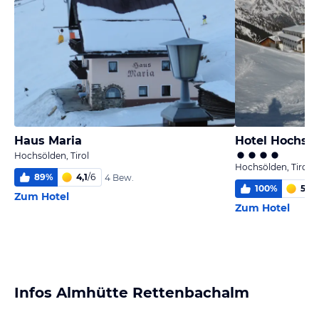
Haus Maria
Hotel Hochsö
Hochsölden, Tirol
Hochsölden, Tirol
89
%
4,1
/
6
4 Bew.
100
%
5,3
/
Zum Hotel
Zum Hotel
Infos Almhütte Rettenbachalm