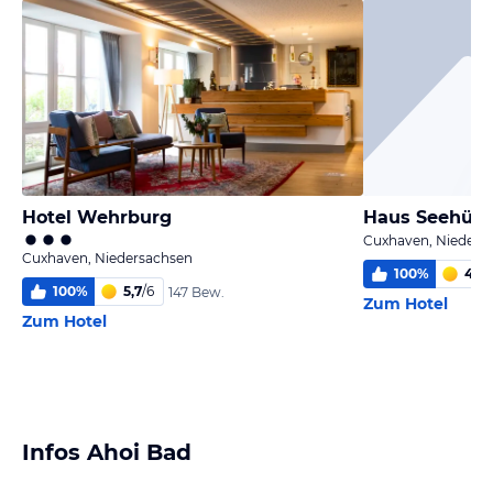
Hotel Wehrburg
Haus Seehütt
Cuxhaven, Nieders
Cuxhaven, Niedersachsen
100
%
4,9
/
100
%
5,7
/
6
147 Bew.
Zum Hotel
Zum Hotel
Infos Ahoi Bad