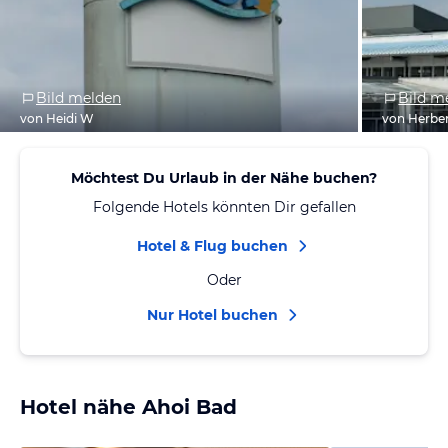
Bild melden
Bild m
von Heidi W
von Herbe
Möchtest Du Urlaub in der Nähe buchen?
Folgende Hotels könnten Dir gefallen
Hotel & Flug buchen
Oder
Nur Hotel buchen
Hotel nähe Ahoi Bad