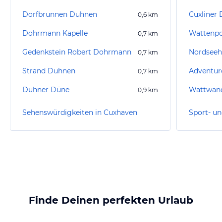
Dorfbrunnen Duhnen
Cuxliner
0,6
km
Dohrmann Kapelle
Wattenp
0,7
km
Gedenkstein Robert Dohrmann
0,7
km
Strand Duhnen
Adventur
0,7
km
Duhner Düne
Wattwan
0,9
km
Sehenswürdigkeiten in Cuxhaven
Finde Deinen perfekten Urlaub