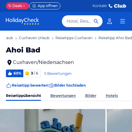
%
Deals
App öffnen
Kontakt
Hotel, Reiseziel
 Urlaub
Cuxhaven Urlaub
Reisetipps Cuxhaven
Reisetipp Ahoi Bad
Ahoi Bad
Cuxhaven/Niedersachsen
60%
3
/ 6
5 Bewertungen
Reisetipp bewerten
Bilder hochladen
Reisetippübersicht
Bewertungen
Bilder
Hotels