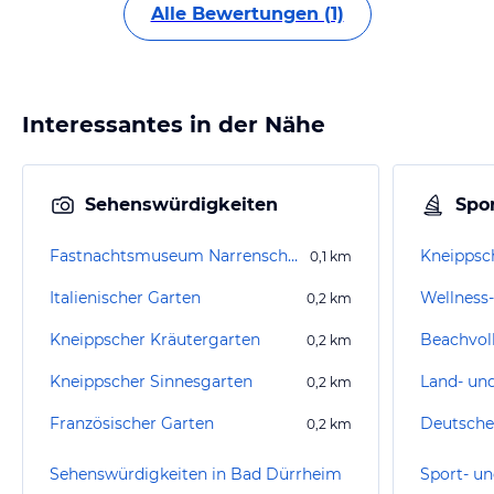
Alle Bewertungen (1)
Interessantes in der Nähe
Sehenswürdigkeiten
Spor
Fastnachtsmuseum Narrenschopf
Kneippsc
0,1
km
Italienischer Garten
0,2
km
Kneippscher Kräutergarten
0,2
km
Kneippscher Sinnesgarten
0,2
km
Französischer Garten
Deutsch
0,2
km
Sehenswürdigkeiten in Bad Dürrheim