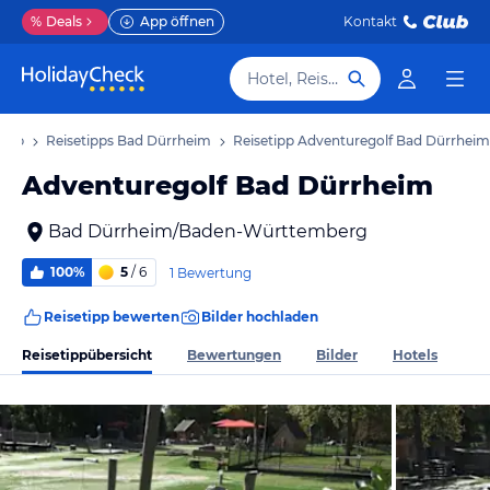
%
Deals
App öffnen
Kontakt
Hotel, Reiseziel
laub
Reisetipps Bad Dürrheim
Reisetipp Adventuregolf Bad Dürrheim
Adventuregolf Bad Dürrheim
Bad Dürrheim/Baden-Württemberg
100%
5
/ 6
1 Bewertung
Reisetipp bewerten
Bilder hochladen
Reisetippübersicht
Bewertungen
Bilder
Hotels