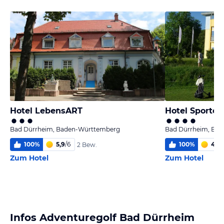
Hotel LebensART
Hotel Sportch
Bad Dürrheim, Baden-Württemberg
Bad Dürrheim, Ba
100
%
5,9
/
6
100
%
4,2
/
2 Bew.
Zum Hotel
Zum Hotel
Infos Adventuregolf Bad Dürrheim