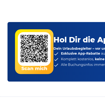
Hol Dir die A
Dein Urlaubsbegleiter – vor 
Exklusive App-Rabatte
au
Komplett kostenlos,
kein
Alle Buchungsinfos immer 
Scan mich