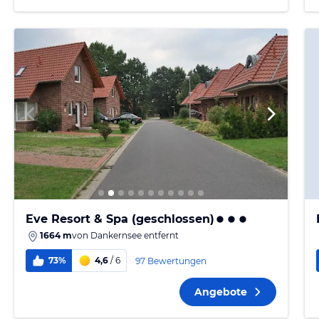
Eve Resort & Spa (geschlossen)
1664 m
von
Dankernsee
entfernt
73%
4,6
/ 6
97 Bewertungen
Angebote