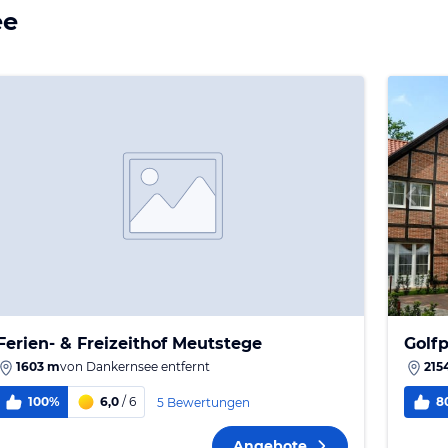
ee
Ferien- & Freizeithof Meutstege
Golf
1603 m
von
Dankernsee
entfernt
215
100%
6,0
/ 6
8
5 Bewertungen
Angebote