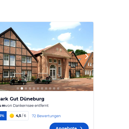
park Gut Düneburg
4 m
von
Dankernsee
entfernt
0%
4,5
/ 6
72 Bewertungen
Angebote