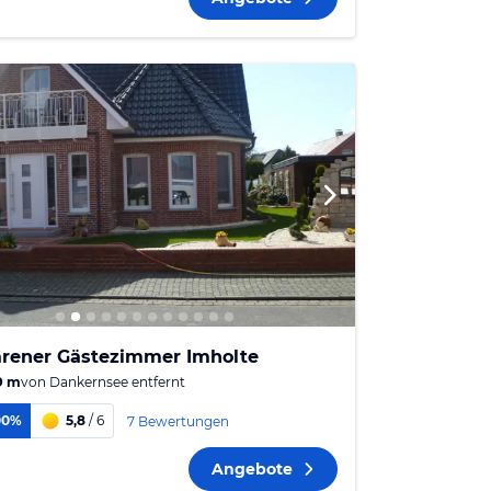
arener Gästezimmer Imholte
9 m
von
Dankernsee
entfernt
00%
5,8
/ 6
7 Bewertungen
Angebote