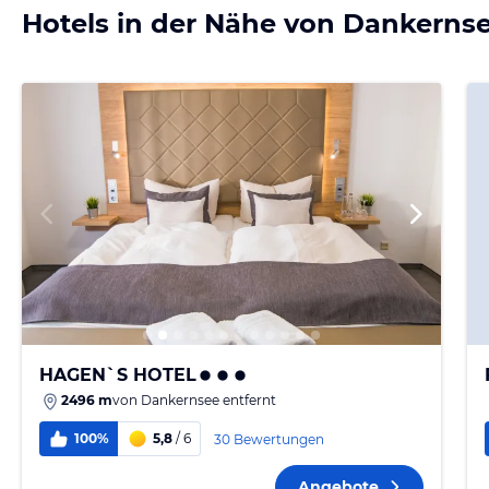
Hotels in der Nähe von Dankerns
HAGEN`S HOTEL
2496 m
von
Dankernsee
entfernt
100%
5,8
/ 6
30 Bewertungen
Angebote