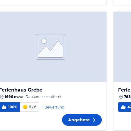
Ferienhaus Grebe
Feri
1696 m
von
Dankernsee
entfernt
788
100%
5
/ 6
4
1 Bewertung
Angebote