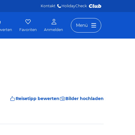
Kontakt
HolidayCheck 
Menü
werten
Favoriten
Anmelden
Reisetipp bewerten
Bilder hochladen