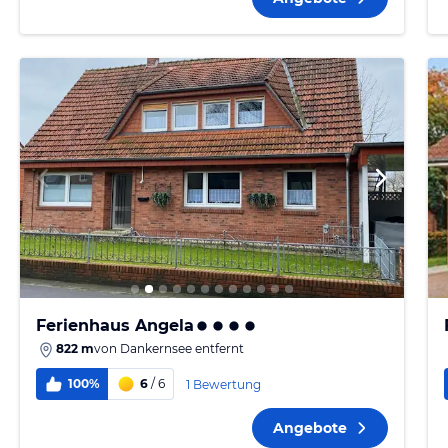
Ferienhaus Angela
822 m
von
Dankernsee
entfernt
100%
6
/ 6
1 Bewertung
Angebote