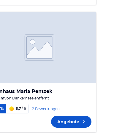
enhaus Maria Pentzek
 m
von
Dankernsee
entfernt
7%
3,7
/ 6
2 Bewertungen
Angebote