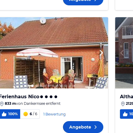
Ferienhaus Nico
Alth
833 m
von
Dankernsee
entfernt
212
100%
6
/ 6
1
1 Bewertung
Angebote