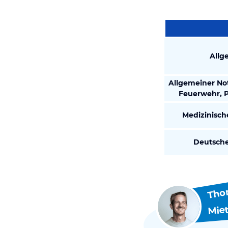
Allg
Allgemeiner Not
Feuerwehr, P
Medizinisch
Deutsche
Tho
Mie