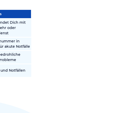
s
indet Dich mit
wehr oder
ienst
fnummer in
ür akute Notfälle
bedrohliche
Probleme
t und Notfällen