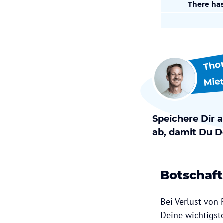
There has
Tho
Mie
Speichere Dir 
ab, damit Du D
Botschaf
Bei Verlust von
Deine wichtigst