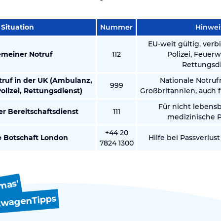
Situation
Nummer
Hinwei
EU-weit gültig, verb
emeiner Notruf
112
Polizei, Feuer
Rettungsd
ruf in der UK (Ambulanz,
Nationale Notru
999
olizei, Rettungsdienst)
Großbritannien, auch f
Für nicht lebens
er Bereitschaftsdienst
111
medizinische 
+44 20
 Botschaft London
Hilfe bei Passverlus
7824 1300
mas'
twagenTipps