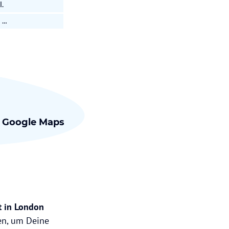
.
 …
e Google Maps
t in London
en, um Deine