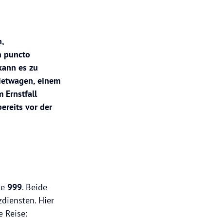
n,
n puncto
kann es zu
ietwagen, einem
 Ernstfall
ereits vor der
ie
999
. Beide
diensten. Hier
e Reise: