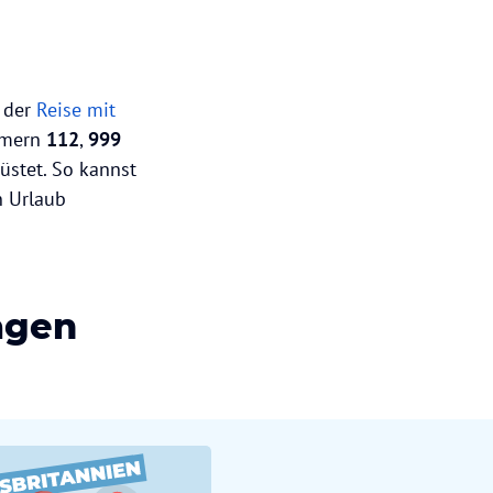
i der
Reise mit
ummern
112
,
999
üstet. So kannst
n Urlaub
agen