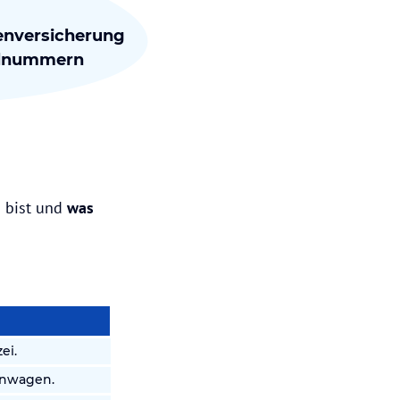
kenversicherung
allnummern
 bist und
was
ei.
enwagen.