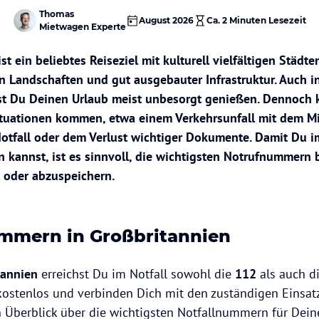
Thomas
August 2026
Ca.
2 Minuten
Lesezeit
Mietwagen Experte
st ein beliebtes Reiseziel mit kulturell vielfältigen Städte
 Landschaften und gut ausgebauter Infrastruktur. Auch i
st Du Deinen Urlaub meist unbesorgt genießen. Dennoch 
ituationen kommen, etwa einem Verkehrsunfall mit dem M
otfall oder dem Verlust wichtiger Dokumente. Damit Du im
n kannst, ist es sinnvoll, die wichtigsten Notrufnummern b
 oder abzuspeichern.
mmern in Großbritannien
tannien
erreichst Du im Notfall sowohl die
112
als auch d
stenlos und verbinden Dich mit den zuständigen Einsatz
n Überblick über die wichtigsten Notfallnummern für Dein