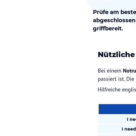
Prüfe am beste
abgeschlossen 
griffbereit.
Nützliche
Bei einem
Notru
passiert ist. Di
Hilfreiche engli
I ne
I nee