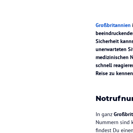
Großbritannien
i
beeindruckenden
Sicherheit kann
unerwarteten S
medizinischen N
schnell reagiere
Reise zu kennen
Notrufnu
In ganz
Großbri
Nummern sind ko
findest Du eine