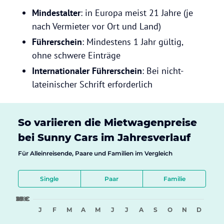
Mindestalter
: in Europa meist 21 Jahre (je
nach Vermieter vor Ort und Land)
Führerschein
: Mindestens 1 Jahr gültig,
ohne schwere Einträge
Internationaler
Führerschein
: Bei nicht-
lateinischer Schrift erforderlich
So variieren die Mietwagenpreise
bei Sunny Cars im Jahresverlauf
Für Alleinreisende, Paare und Familien im Vergleich
Single
Paar
Familie
9 €
18 €
27 €
36 €
45 €
J
F
M
A
M
J
J
A
S
O
N
D