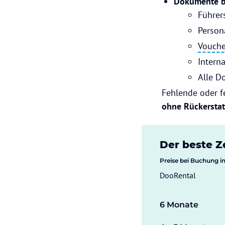
Dokumente b
Führer
Person
Vouche
Intern
Alle D
Fehlende oder f
ohne Rückersta
Der beste 
Preise bei Buchung i
DooRental
6 Monate