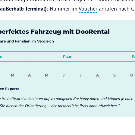
(außerhalb Terminal):
Nummer im
Voucher
anrufen nach 
perfektes Fahrzeug mit DooRental
aare und Familien im Vergleich
le
Paar
F
M
A
M
J
J
A
S
O
gen Experte
chschnittspreise basieren auf vergangenen Buchungsdaten und können je nach 
 Sie dienen der Orientierung – der tatsächliche Preis kann abweichen.