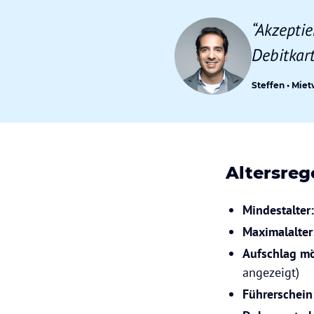
“Akzepti
Debitkart
Steffen • Mie
Altersre
Mindestalter:
Maximalalter
Aufschlag mö
angezeigt)
Führerschein