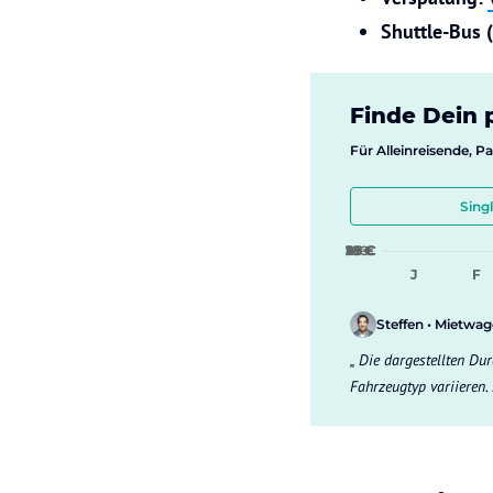
Shuttle-Bus 
Finde Dein 
Für Alleinreisende, P
Sing
9 €
18 €
27 €
36 €
45 €
J
F
Steffen • Mietwa
Die dargestellten Dur
Fahrzeugtyp variieren.