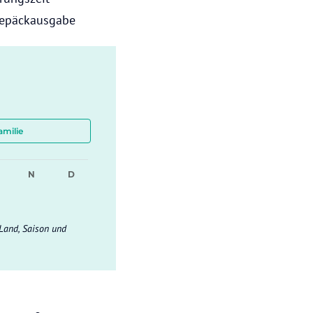
Gepäckausgabe
amilie
N
D
Land, Saison und