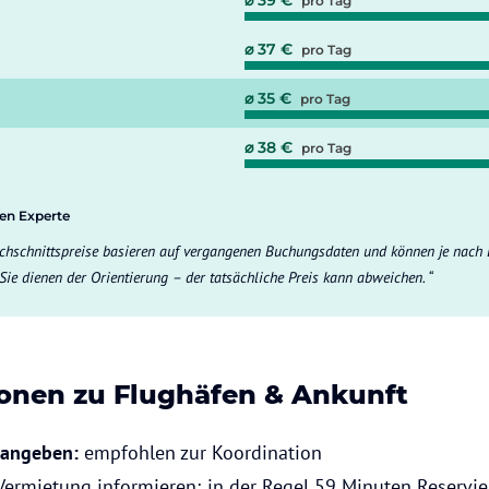
⌀ 39 €
pro Tag
⌀ 37 €
pro Tag
⌀ 35 €
pro Tag
⌀ 38 €
pro Tag
gen Experte
chschnittspreise basieren auf vergangenen Buchungsdaten und können je nach 
 Sie dienen der Orientierung – der tatsächliche Preis kann abweichen.
onen zu Flughäfen & Ankunft
angeben:
empfohlen zur Koordination
Vermietung
informieren; in der Regel 59 Minuten Reservie