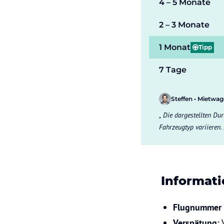
4 – 5 Monate
2 – 3 Monate
1 Monat
Tipp
7 Tage
Steffen • Mietwa
Die dargestellten Dur
Fahrzeugtyp variieren.
Informati
Flugnummer 
Verspätung: