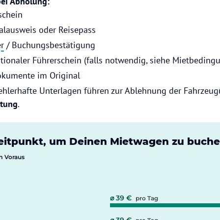
ei Abholung:
schein
alausweis oder Reisepass
r
/ Buchungsbestätigung
ationaler Führerschein (falls notwendig, siehe Mietbeding
okumente im Original
ehlerhafte Unterlagen führen zur Ablehnung der Fahrze
ttung
.
Zeitpunkt, um Deinen Mietwagen zu buch
m Voraus
⌀ 39 €
pro Tag