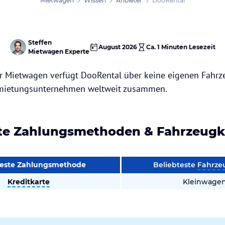
Mietwagen
Wissen
Anbieter
DooRental
Steffen
August 2026
Ca.
1 Minuten
Lesezeit
Mietwagen Experte
für Mietwagen verfügt DooRental über keine eigenen Fahrz
ermietungsunternehmen weltweit zusammen.
ste Zahlungsmethoden & Fahrzeugk
teste Zahlungsmethode
Beliebteste
Fahrze
Kreditkarte
Kleinwage