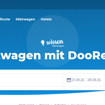
Minute
Mietwagen
Hotels
twagen mit DooRe
21.08.26 - 28.08.26