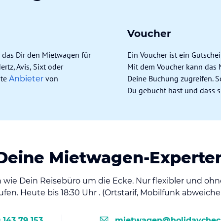
Voucher
 das Dir den Mietwagen für
Ein Voucher ist ein Gutschei
rtz, Avis, Sixt oder
Mit dem Voucher kann das 
nte
von
Deine Buchung zugreifen. So
Anbieter
Du gebucht hast und dass si
Deine Mietwagen-Experte
 wie Dein Reisebüro um die Ecke. Nur flexibler und ohn
ufen. Heute bis 18:30 Uhr . (Ortstarif, Mobilfunk abweiche
 143 79 153
mietwagen@holidaychec