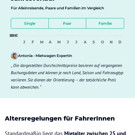
Für Alleinreisende, Paare und Familien im Vergleich
Single
Paar
Familie
9 €
18 €
27 €
36 €
45 €
J
F
M
A
M
J
J
A
S
O
N
D
Antonia • Mietwagen Expertin
Die dargestellten Durchschnittspreise basieren auf vergangenen
Buchungsdaten und können je nach Land, Saison und Fahrzeugtyp
variieren. Sie dienen der Orientierung – der tatsächliche Preis
kann abweichen.
Altersregelungen für FahrerInnen
Standardmäßig liegt das
Mietalter zwischen 25 und