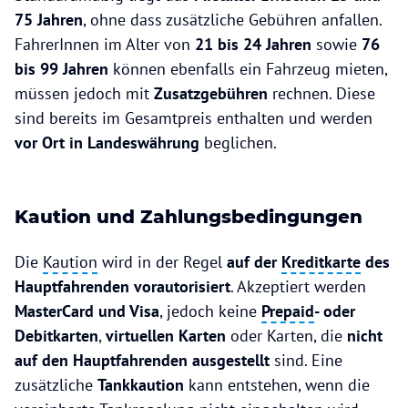
75 Jahren
, ohne dass zusätzliche Gebühren anfallen.
FahrerInnen im Alter von
21 bis 24 Jahren
sowie
76
bis 99 Jahren
können ebenfalls ein Fahrzeug mieten,
müssen jedoch mit
Zusatzgebühren
rechnen. Diese
sind bereits im Gesamtpreis enthalten und werden
vor Ort in Landeswährung
beglichen.
Kaution und Zahlungsbedingungen
Die
Kaution
wird in der Regel
auf der
Kreditkarte
des
Hauptfahrenden vorautorisiert
. Akzeptiert werden
MasterCard und Visa
, jedoch keine
Prepaid
- oder
Debitkarten
,
virtuellen Karten
oder Karten, die
nicht
auf den Hauptfahrenden ausgestellt
sind. Eine
zusätzliche
Tankkaution
kann entstehen, wenn die