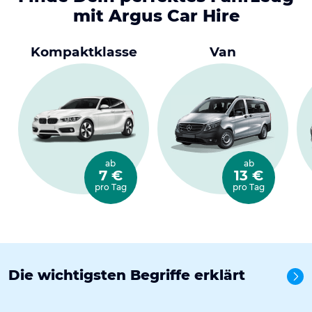
mit Argus Car Hire
Kompaktklasse
Van
ab
ab
7 €
13 €
pro Tag
pro Tag
Die wichtigsten Begriffe erklärt
Alle