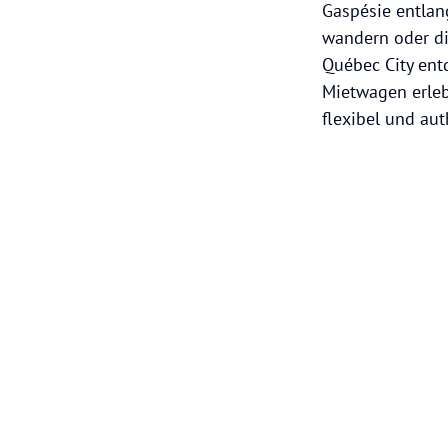
Gaspésie entlan
wandern oder di
Québec City ent
Mietwagen erleb
flexibel und au