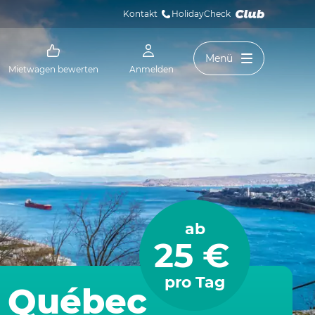
Kontakt
HolidayCheck 
Menü
Mietwagen bewerten
Anmelden
ab
25 €
pro Tag
z Québec