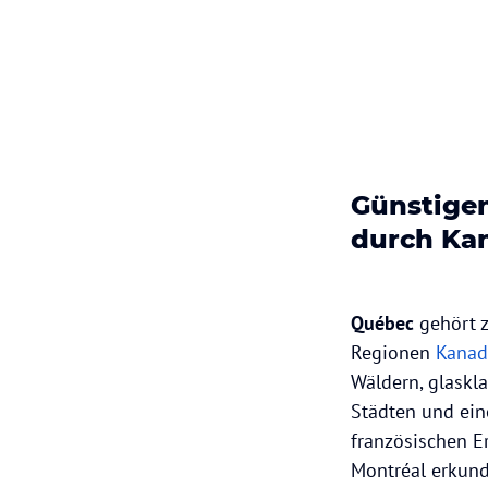
Günstigen
durch Kan
Québec
gehört 
Regionen
Kanad
Wäldern, glaskl
Städten und eine
französischen Er
Montréal erkund