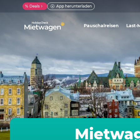
%
Deals
App herunterladen
Pauschalreisen
Last-
Mietwag