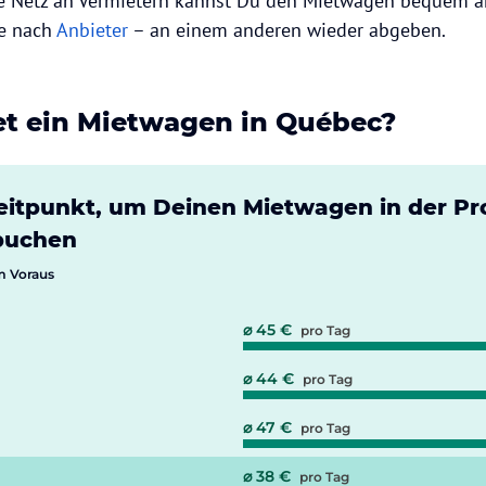
te Netz an Vermietern kannst Du den Mietwagen bequem a
je nach
Anbieter
– an einem anderen wieder abgeben.
et ein Mietwagen in Québec?
eitpunkt, um Deinen Mietwagen in der Pr
buchen
m Voraus
⌀ 45 €
pro Tag
⌀ 44 €
pro Tag
⌀ 47 €
pro Tag
⌀ 38 €
pro Tag