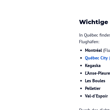
Wichtige
In Québec finde
Flughäfen:
Montréal
(Fl
Québec City
Kegaska
L'Anse-Pleur
Les Boules
Pelletier
Val-d'Espoir