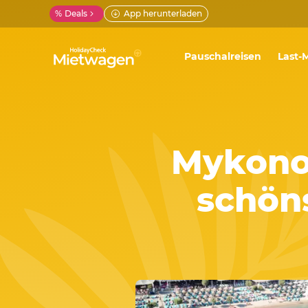
%
Deals
App herunterladen
Pauschalreisen
Last-
Mykonos
schön