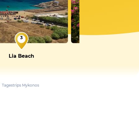
3
4
Lia Beach
Ano Mera
Tagestrips Mykonos