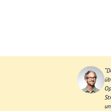
“D
üb
Op
St
un