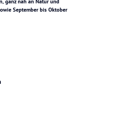
n, ganz nah an Natur und
 sowie September bis Oktober
n