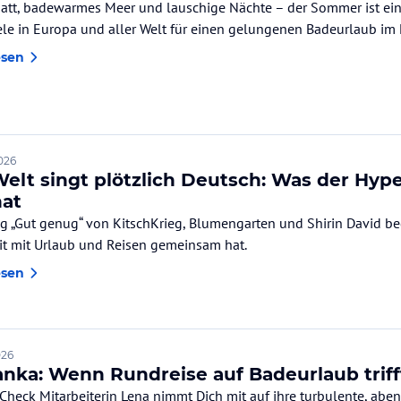
att, badewarmes Meer und lauschige Nächte – der Sommer ist eine
iele in Europa und aller Welt für einen gelungenen Badeurlaub im
esen
2026
Welt singt plötzlich Deutsch: Was der Hyp
hat
g „Gut genug“ von KitschKrieg, Blumengarten und Shirin David be
Hit mit Urlaub und Reisen gemeinsam hat.
esen
026
Lanka: Wenn Rundreise auf Badeurlaub triff
Check Mitarbeiterin Lena nimmt Dich mit auf ihre turbulente, abe