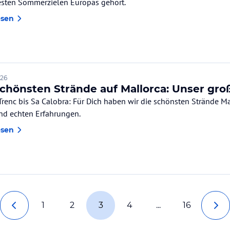
esten Sommerzielen Europas gehört.
esen
026
schönsten Strände auf Mallorca: Unser gr
Trenc bis Sa Calobra: Für Dich haben wir die schönsten Strände Ma
und echten Erfahrungen.
esen
1
2
3
4
...
16