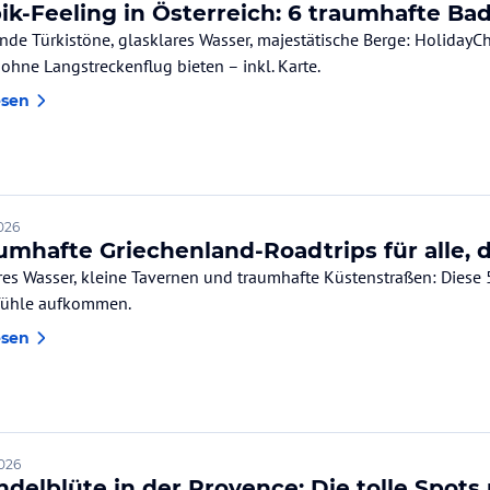
bik-Feeling in Österreich: 6 traumhafte B
nde Türkistöne, glasklares Wasser, majestätische Berge: HolidayChe
 ohne Langstreckenflug bieten – inkl. Karte.
esen
2026
aumhafte Griechenland-Roadtrips für alle,
res Wasser, kleine Tavernen und traumhafte Küstenstraßen: Diese
fühle aufkommen.
esen
2026
delblüte in der Provence: Die tolle Spots