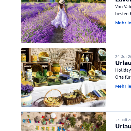
Von Val
besten 
Mehr l
24. Juli 
Urla
Holiday
Orte fü
Mehr l
23. Juli 
Urla