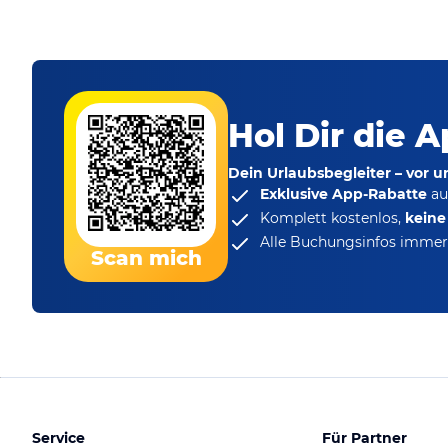
Hol Dir die A
Dein Urlaubsbegleiter – vor 
Exklusive App-Rabatte
au
Komplett kostenlos,
kein
Alle Buchungsinfos immer 
Scan mich
Service
Für Partner