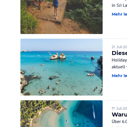
in Sri L
Mehr l
21. Juli 2
Diese
Holiday
aktuell 
Mehr l
17. Juli 2
Waru
Über 6.