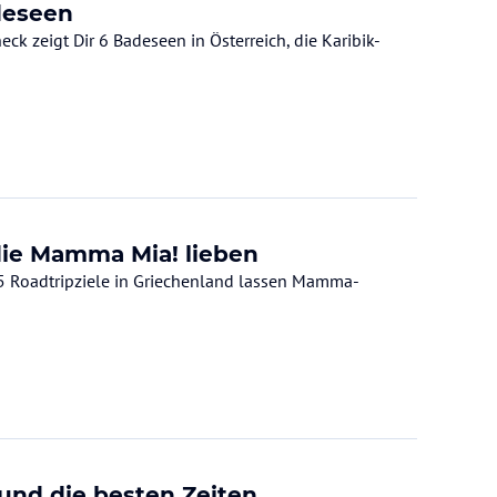
adeseen
ck zeigt Dir 6 Badeseen in Österreich, die Karibik-
 die Mamma Mia! lieben
 5 Roadtripziele in Griechenland lassen Mamma-
 und die besten Zeiten