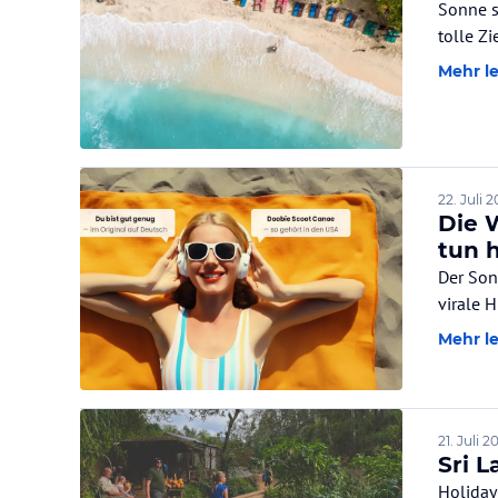
Sonne s
tolle Z
Mehr l
22. Juli 
Die 
tun 
Der Son
virale 
Mehr l
21. Juli 2
Sri 
Holiday