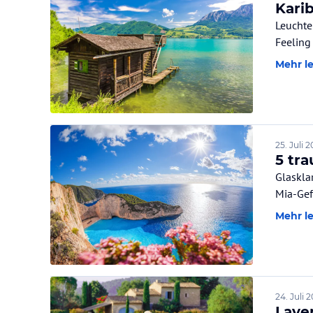
Kari
Leuchte
Feeling
Mehr l
25. Juli 
5 tr
Glaskla
Mia-Ge
Mehr l
24. Juli 
Laven