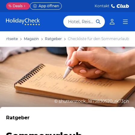
%
Deals
App öffnen
Kontakt
Hotel, Reiseziel
Startseite
Magazin
Ratgeber
Checkliste für den Sommerurlaub
©
shutterstock_1873830520_rk73ph
Ratgeber