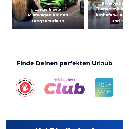
Ratgeber Famil
Fliegen mit Kin
Langzeitmiete
Mietwagen für den
Flughafen-Hacks
Langzeiturlaub
und Ner
Finde Deinen perfekten Urlaub