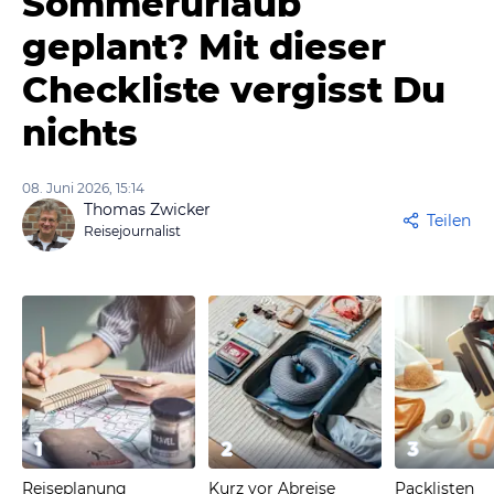
Sommerurlaub
geplant? Mit dieser
Checkliste vergisst Du
nichts
08. Juni 2026, 15:14
Thomas Zwicker
Teilen
Reisejournalist
1
2
3
Reiseplanung
Kurz vor Abreise
Packlisten