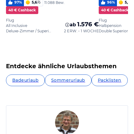
97
%
5,6
/
6
96
%
5,5
/
6
11.088 Bew.
40 € Cashback
40 € Cashback
Flug
Flug
1.576 €
ab
All Inclusive
Halbpension
Deluxe-Zimmer / Superior
2 ERW. • 1 WOCHE
Entdecke ähnliche Urlaubsthemen
Badeurlaub
Sommerurlaub
Packlisten