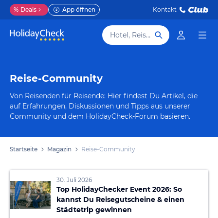
%
Deals
App öffnen
Kontakt
Hotel, Reiseziel
Reise-Community
Von Reisenden für Reisende: Hier findest Du Artikel, die
auf Erfahrungen, Diskussionen und Tipps aus unserer
Community und dem HolidayCheck-Forum basieren.
Startseite
Magazin
Reise-Community
30. Juli 2026
Top HolidayChecker Event 2026: So
kannst Du Reisegutscheine & einen
Städtetrip gewinnen