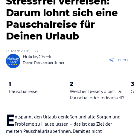
Stressfrei verreisen:
Darum lohnt sich eine
Pauschalreise für
Deinen Urlaub
13. März 2026, 11:27
HolidayCheck
Teilen
Deine ReiseexpertInnen
1
2
Pauschalreise
Welcher Reisetyp bist Du:
G
Pauschal oder individuell?
E
ntspannt den Urlaub genießen und alle Sorgen und
Probleme zu Hause lassen – das ist das Ziel der
meisten PauschalurlauberInnen. Damit es nicht