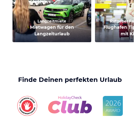
Langzeitmiete
Ratgeber Famil
Mietwagen für den
Flughafen Tipps
Langzeiturlaub
mit Kin
Finde Deinen perfekten Urlaub