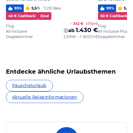
95
%
5,5
/
6
99
%
5,8
/
6
5.210 Bew.
40 € Cashback
Deal
50 € Cashback
- 342 €
1.772 €
Flug
Flug
1.430 €
ab
All Inclusive
All Inclusive Plus
Doppelzimmer
2 ERW. • 1 WOCHE
Doppelzimmer
Entdecke ähnliche Urlaubsthemen
Pauschalurlaub
Aktuelle Reiseinformationen