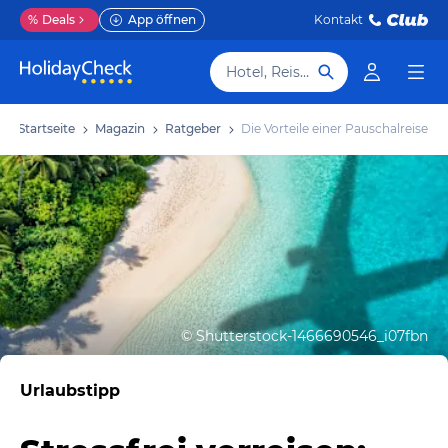
%
Deals
App öffnen
Kontakt
Hotel, Reiseziel
Startseite
Magazin
Ratgeber
Die Vorteile einer Pauschalreise
©
Shutterstock-1466690546_i07fbn
Urlaubstipp