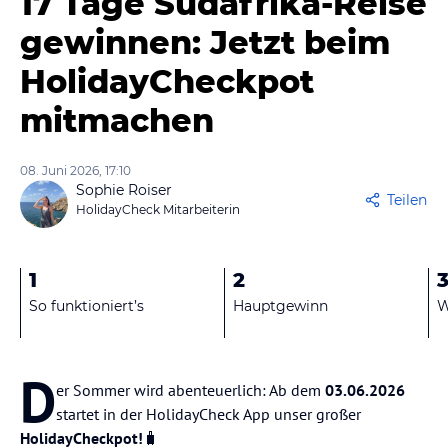
17 Tage Südafrika-Reise
gewinnen: Jetzt beim
HolidayCheckpot
mitmachen
08. Juni 2026, 17:10
Sophie Roiser
Teilen
HolidayCheck Mitarbeiterin
1
2
So funktioniert’s
Hauptgewinn
W
D
er Sommer wird abenteuerlich: Ab dem
03.06.2026
startet in der HolidayCheck App unser großer
HolidayCheckpot!
🧳