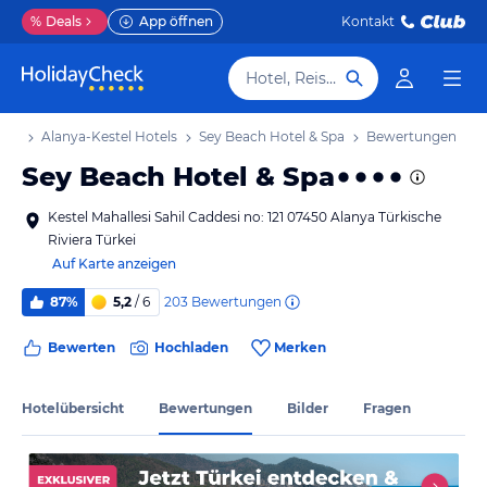
%
Deals
App öffnen
Kontakt
Hotel, Reiseziel
aub
Alanya-Kestel Hotels
Sey Beach Hotel & Spa
Bewertungen
Sey Beach Hotel & Spa
Kestel Mahallesi Sahil Caddesi no: 121 07450 Alanya Türkische
Riviera Türkei
Auf Karte anzeigen
203
Bewertungen
87%
5,2
/ 6
Bewerten
Hochladen
Merken
Hotelübersicht
Bewertungen
Bilder
Fragen