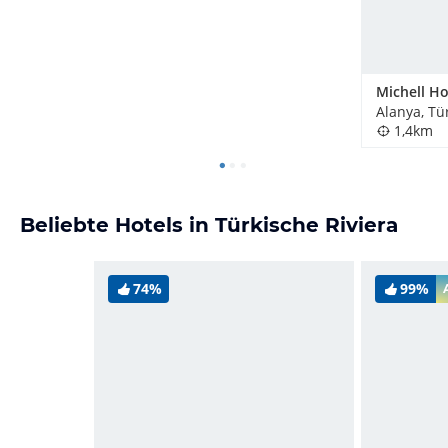
Michell Ho
Alanya, Tü
1,4km
Beliebte Hotels in Türkische Riviera
74%
99%