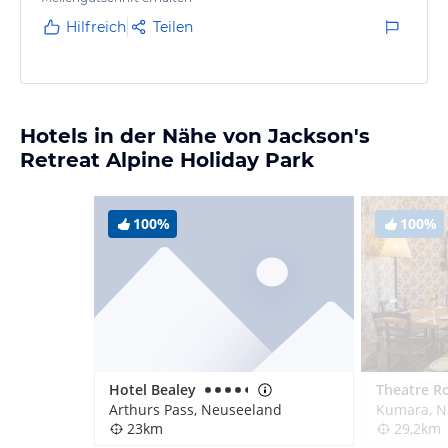
Hilfreich
Teilen
Hotels in der Nähe von Jackson's
Retreat Alpine Holiday Park
100%
100%
Hotel Bealey
Arthurs Pass, Neuseeland
Kumara, N
23km
29,2km