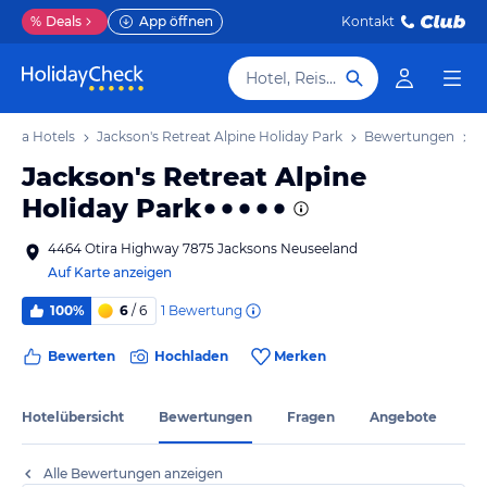
%
Deals
App öffnen
Kontakt
Hotel, Reiseziel
ana Hotels
Jackson's Retreat Alpine Holiday Park
Bewertungen
Jackson's Retreat Alpine
Holiday Park
4464 Otira Highway 7875 Jacksons Neuseeland
Auf Karte anzeigen
1
Bewertung
100%
6
/ 6
Bewerten
Hochladen
Merken
Hotelübersicht
Bewertungen
Fragen
Angebote
Alle Bewertungen anzeigen