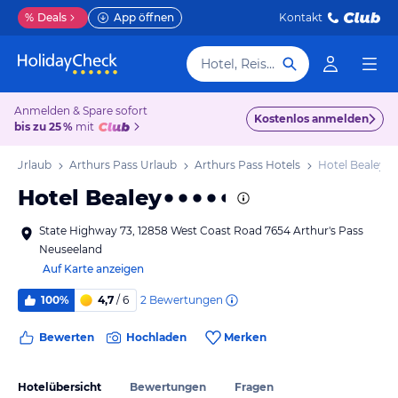
%
Deals
App öffnen
Kontakt
Hotel, Reiseziel
Anmelden & Spare sofort
Kostenlos anmelden
bis zu 25 %
mit
sel Urlaub
Arthurs Pass Urlaub
Arthurs Pass Hotels
Hotel Bealey
Hotel Bealey
State Highway 73, 12858 West Coast Road 7654 Arthur's Pass
Neuseeland
Auf Karte anzeigen
2
Bewertungen
100%
4,7
/ 6
Bewerten
Hochladen
Merken
Hotelübersicht
Bewertungen
Fragen