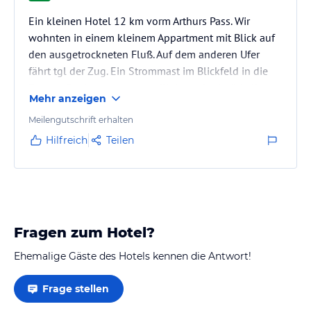
Ein kleinen Hotel 12 km vorm Arthurs Pass. Wir
wohnten in einem kleinem Appartment mit Blick auf
den ausgetrockneten Fluß. Auf dem anderen Ufer
fährt tgl der Zug. Ein Strommast im Blickfeld in die
Ferne stört. Ansonsten geradlinig und schnörkellos.
Mehr anzeigen
Für den Preis zu teuer. Aber so ist das in Neuseeland.
So traumhaft die Menschen und die Landschaft, so
Meilengutschrift erhalten
teuer die Unterkünfte. Uns weckte morgens um 3 h
Hilfreich
Teilen
ein Erdbeben der Stärke 6. Ein gruseliges Erlebnis.
Das Holzhaus ist nicht zusammengefallen!
Fragen zum Hotel?
Ehemalige Gäste des Hotels kennen die Antwort!
Frage stellen