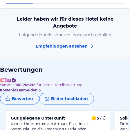
Leider haben wir für dieses Hotel keine
Angebote
Folgende Hotels könnten Ihnen auch gefallen
Empfehlungen ansehen
Bewertungen
Sammle
100
Punkte
für Deine Hotelbewertung.
Kostenlos anmelden
Bewerten
Bilder hochladen
Gut gelegene Unterkunft
5
/ 6
Soli
Kleines Hotel mitten am Arthur s Pass. Idealer
Ein k
Startpunkt um die Umgebung zu erkunden.…
wohnt