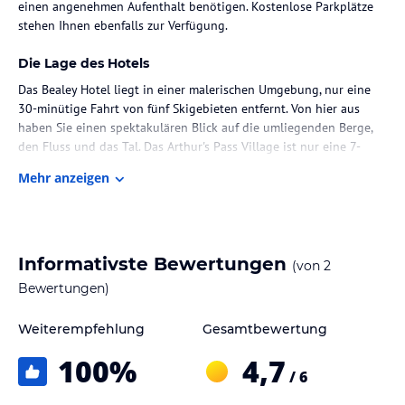
einen angenehmen Aufenthalt benötigen. Kostenlose Parkplätze
stehen Ihnen ebenfalls zur Verfügung.
Die Lage des Hotels
Das Bealey Hotel liegt in einer malerischen Umgebung, nur eine
30-minütige Fahrt von fünf Skigebieten entfernt. Von hier aus
haben Sie einen spektakulären Blick auf die umliegenden Berge,
den Fluss und das Tal. Das Arthur's Pass Village ist nur eine 7-
minütige Fahrt entfernt, während Sie das Castle Hill nach einer
Mehr anzeigen
26-minütigen Fahrt erreichen. Der Flughafen Christchurch ist
etwas mehr als 90 Fahrminuten entfernt.
Zimmer / Unterbringung im Hotel
Informativste Bewertungen
(von
2
Die beheizten Unterkünfte im Bealey Hotel sind komfortabel und
gemütlich eingerichtet. Jede Unterkunft verfügt über eine
Bewertungen)
Wärmepumpe, um Ihnen auch an kälteren Tagen eine angenehme
Temperatur zu bieten. Ein Mini-Kühlschrank, Tee- und
Weiterempfehlung
Gesamtbewertung
Kaffeezubehör, ein TV, Bettwäsche, Handtücher und
100
%
4,7
Pflegeprodukte sind ebenfalls vorhanden. Für zusätzlichen
/ 6
Komfort stehen Ihnen Wäschemöglichkeiten zur Verfügung.