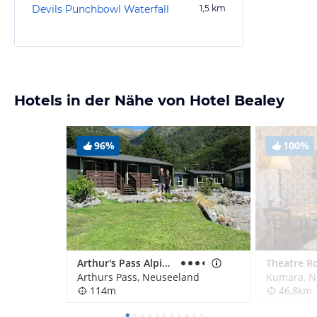
Devils Punchbowl Waterfall
1,5
km
Hotels in der Nähe von Hotel Bealey
96%
100%
Arthur's Pass Alpine Motel
Arthurs Pass, Neuseeland
Kumara, N
114m
46,8km