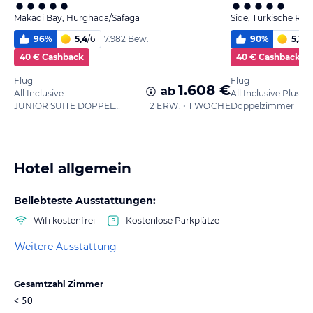
Makadi Bay, Hurghada/Safaga
Side, Türkische Rivi
96
%
5,4
/
6
90
%
5,3
/
6
7.982 Bew.
40 € Cashback
40 € Cashback
Flug
Flug
1.608 €
ab
All Inclusive
All Inclusive Plus
JUNIOR SUITE DOPPELZIMMER
2 ERW. • 1 WOCHE
Doppelzimmer
Hotel allgemein
Beliebteste Ausstattungen:
Wifi kostenfrei
Kostenlose Parkplätze
Weitere Ausstattung
Gesamtzahl Zimmer
< 50