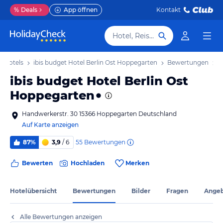
%
Deals
App öffnen
Kontakt
Hotel, Reiseziel
 Hotels
ibis budget Hotel Berlin Ost Hoppegarten
Bewertungen
ibis budget Hotel Berlin Ost
Hoppegarten
Handwerkerstr. 30 15366 Hoppegarten Deutschland
Auf Karte anzeigen
55
Bewertungen
87%
3,9
/ 6
Bewerten
Hochladen
Merken
Hotelübersicht
Bewertungen
Bilder
Fragen
Ange
Alle Bewertungen anzeigen