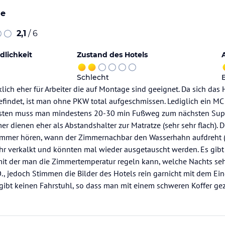
he
2,1
/ 6
dlichkeit
Zustand des Hotels
Schlecht
rklich eher für Arbeiter die auf Montage sind geeignet. Da sich da
efindet, ist man ohne PKW total aufgeschmissen. Lediglich ein M
nsten muss man mindestens 20-30 min Fußweg zum nächsten Supe
r dienen eher als Abstandshalter zur Matratze (sehr sehr flach). D
mmer hören, wann der Zimmernachbar den Wasserhahn aufdreht (
hr verkalkt und könnten mal wieder ausgetauscht werden. Es gibt
mit der man die Zimmertemperatur regeln kann, welche Nachts seh
, jedoch Stimmen die Bilder des Hotels rein garnicht mit dem Ein
 gibt keinen Fahrstuhl, so dass man mit einem schweren Koffer ge