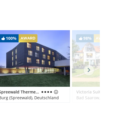
100%
98%
AWARD
AWARD
Spreewald Thermenhotel
Victoria Suites
Burg (Spreewald), Deutschland
Bad Saarow, Deutschland