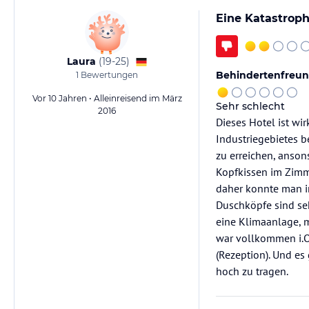
Eine Katastrop
Laura
(
19-25
)
Behindertenfreun
1
Bewertungen
Vor 10 Jahren • Alleinreisend im März
Sehr schlecht
2016
Dieses Hotel ist wi
Industriegebietes b
zu erreichen, anso
Kopfkissen im Zimme
daher konnte man i
Duschköpfe sind se
eine Klimaanlage, 
war vollkommen i.O.
(Rezeption). Und es
hoch zu tragen.