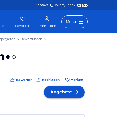
Kontakt
HolidayCheck 
Menü
rten
Favoriten
Anmelden
oppegarten
Bewertungen
n
Bewerten
Hochladen
Merken
Angebote