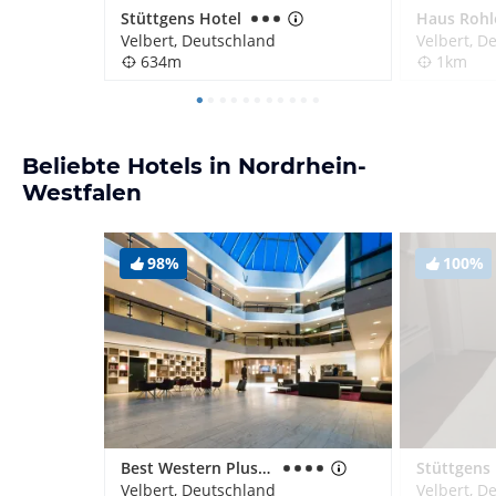
Stüttgens Hotel
Haus Rohl
Velbert, Deutschland
Velbert, D
634m
1km
Beliebte Hotels in Nordrhein-
Westfalen
98%
100%
Best Western Plus Parkhotel Velbert
Stüttgens
Velbert, Deutschland
Velbert, D