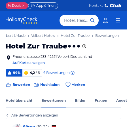
%
Deals
App öffnen
Kontakt
Hotel, Reiseziel
Velbert Urlaub
Velbert Hotels
Hotel Zur Traube
Bewertungen
Hotel Zur Traube
Friedrichstrasse 233 42551 Velbert Deutschland
Auf Karte anzeigen
9
Bewertungen
99%
4,2
/ 6
Bewerten
Hochladen
Merken
Hotelübersicht
Bewertungen
Bilder
Fragen
Ange
Alle Bewertungen anzeigen
Sören
(
19-25
)