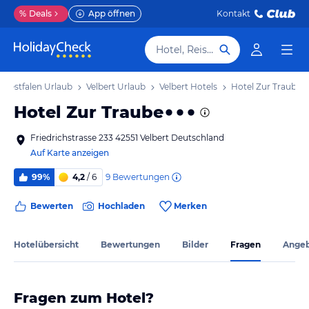
%
Deals
App öffnen
Kontakt
Hotel, Reiseziel
-Westfalen Urlaub
Velbert Urlaub
Velbert Hotels
Hotel Zur Traube
Hotel Zur Traube
Friedrichstrasse 233 42551 Velbert Deutschland
Auf Karte anzeigen
9
Bewertungen
99%
4,2
/ 6
Bewerten
Hochladen
Merken
Hotelübersicht
Bewertungen
Bilder
Fragen
Ange
Fragen zum Hotel?