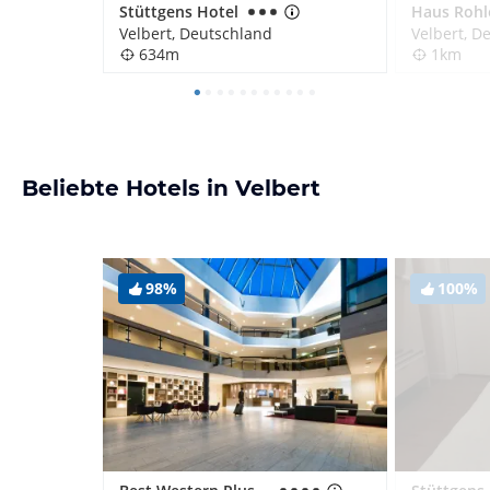
Stüttgens Hotel
Haus Rohl
Velbert, Deutschland
Velbert, D
634m
1km
Beliebte Hotels in Velbert
98%
100%