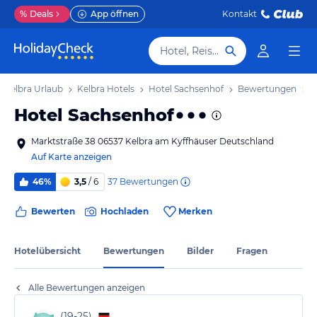
%
Deals
App öffnen
Kontakt
Hotel, Reiseziel
Kelbra Urlaub
Kelbra Hotels
Hotel Sachsenhof
Bewertungen
Hotel Sachsenhof
Marktstraße 38 06537 Kelbra am Kyffhäuser Deutschland
Auf Karte anzeigen
37
Bewertungen
46%
3,5
/ 6
Bewerten
Hochladen
Merken
Hotelübersicht
Bewertungen
Bilder
Fragen
Alle Bewertungen anzeigen
(
19-25
)