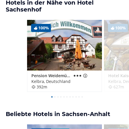
Hotels in der Nähe von Hotel
Sachsenhof
100%
100%
Pension Weidemühle
Hotel Kais
Kelbra, Deutschland
Kelbra, De
392m
627m
Beliebte Hotels in Sachsen-Anhalt