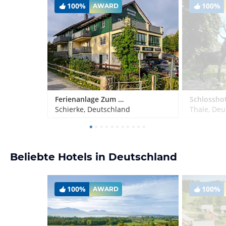
100%
100%
AWARD
Ferienanlage Zum Wildbach Schierke
Schierke, Deutschland
Thale, Deu
Beliebte Hotels in Deutschland
100%
100%
AWARD