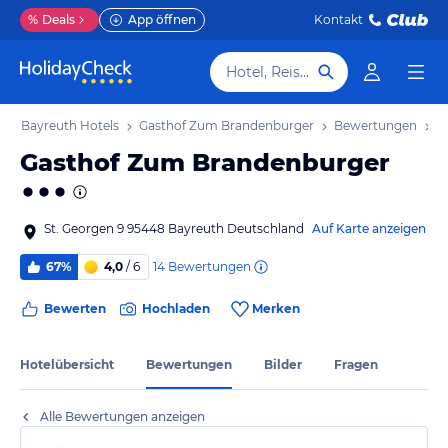
%
Deals
App öffnen
Kontakt
Hotel, Reiseziel
b
Bayreuth Hotels
Gasthof Zum Brandenburger
Bewertungen
Gasthof Zum Brandenburger
St. Georgen 9 95448 Bayreuth Deutschland
Auf Karte anzeigen
14
Bewertungen
67%
4,0
/ 6
Bewerten
Hochladen
Merken
Hotelübersicht
Bewertungen
Bilder
Fragen
Alle Bewertungen anzeigen