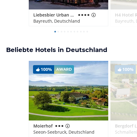
Liebesbier Urban Art & Smart Hotel
Bayreuth, Deutschland
Bayreuth,
Beliebte Hotels in Deutschland
100%
100%
AWARD
Moierhof
Seeon-Seebruck, Deutschland
Schmallen