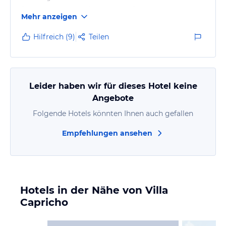
Es gibt viele kleine individuelle Buchten.
Mehr anzeigen
Mache es mir zum Hobby einen Tag im Urlaub alles
abzklappern
Hilfreich (9)
Teilen
und zu fotografieren.
Urlaub sollte man nur im Lindamar und in den
Solclubs machen.
Oberhalb dieser Clubs ist der Strand recht felsig.
Leider haben wir für dieses Hotel keine
Vom Lindamar kann man stundenland am Strand bis
Angebote
zur Playa Sirena
Folgende Hotels könnten Ihnen auch gefallen
wandern. Es gibt viele kleine Bademulden mit
Fischen und Vögeln.
Empfehlungen ansehen
Obwohl der…
Hotels in der Nähe von Villa
Capricho