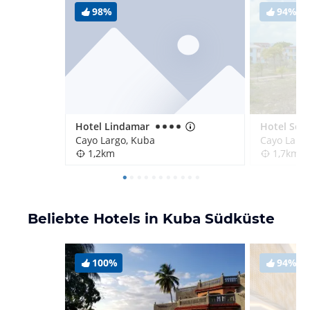
98%
94%
Hotel Lindamar
Hotel Sol 
Cayo Largo, Kuba
Cayo Largo
1,2km
1,7km
Beliebte Hotels in Kuba Südküste
100%
94%