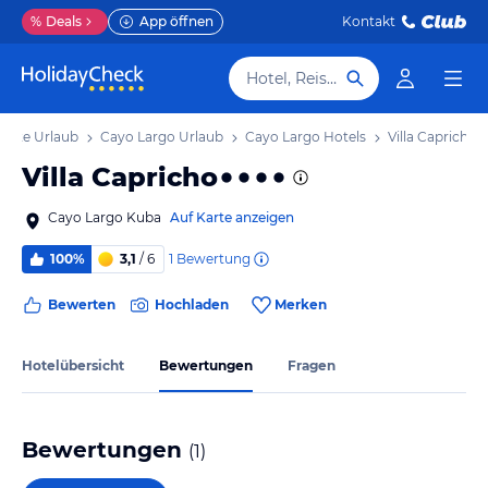
%
Deals
App öffnen
Kontakt
Hotel, Reiseziel
üste Urlaub
Cayo Largo Urlaub
Cayo Largo Hotels
Villa Capricho
Villa Capricho
Cayo Largo Kuba
Auf Karte anzeigen
1
Bewertung
100%
3,1
/ 6
Bewerten
Hochladen
Merken
Hotelübersicht
Bewertungen
Fragen
Bewertungen
(
1
)