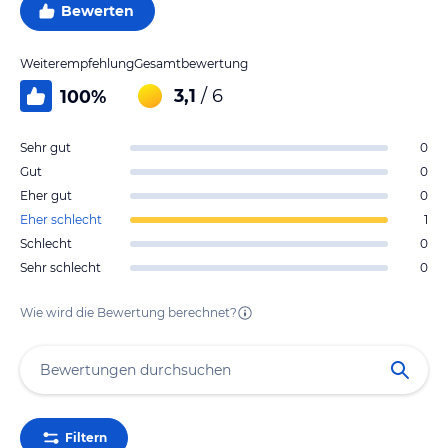
Bewerten
Weiterempfehlung
Gesamtbewertung
3,1
/ 6
100
%
Sehr gut
0
Gut
0
Eher gut
0
Eher schlecht
1
Schlecht
0
Sehr schlecht
0
Wie wird die Bewertung berechnet?
Filtern