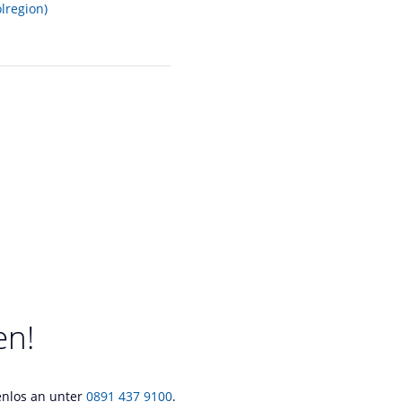
lregion)
en!
tenlos an unter
0891 437 9100
.