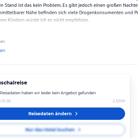
n Stand ist das kein Problem. Es gibt jedoch einen großen Nachteil
nmittelbarer Nähe befinden sich viele Drogenkonsumenten und Prost
einen Kindern würde ich es nicht empfehlen.
ten
len
schalreise
 Reisedaten haben wir leider kein Angebot gefunden.
6.10.26
2
ERW
Reisedaten ändern
Nur das Hotel buchen