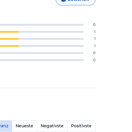
0
1
1
1
0
0
vanz
Neueste
Negativste
Positivste