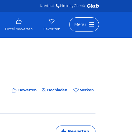
Kontakt
HolidayCheck 
Menü
Hotel bewerten
Favoriten
Bewerten
Hochladen
Merken
Bewerten