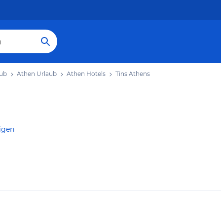
aub
Athen Urlaub
Athen Hotels
Tins Athens
igen