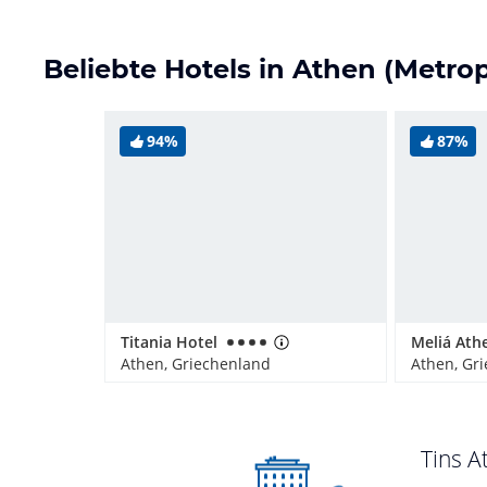
Beliebte Hotels in Athen (Metro
94%
87%
Titania Hotel
Meliá Ath
Athen, Griechenland
Athen, Gr
Tins A