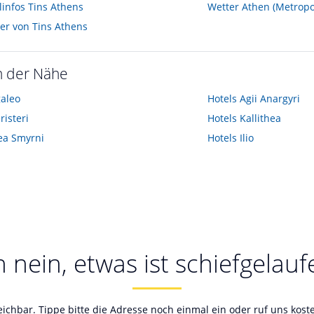
linfos Tins Athens
Wetter Athen (Metropo
der von Tins Athens
n der Nähe
aleo
Hotels
Agii Anargyri
risteri
Hotels
Kallithea
ea Smyrni
Hotels
Ilio
 nein, etwas ist schiefgelauf
reichbar. Tippe bitte die Adresse noch einmal ein oder ruf uns kos