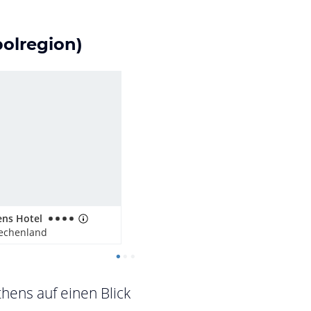
polregion)
ens Hotel
iechenland
thens auf einen Blick