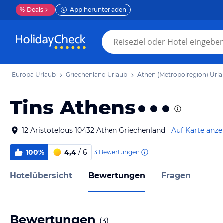
%
Deals
App herunterladen
Europa Urlaub
Griechenland Urlaub
Athen (Metropolregion) Url
Tins Athens
12 Aristotelous 10432 Athen Griechenland
Auf Karte anze
100%
4,4
/ 6
3
Bewertungen
Hotelübersicht
Bewertungen
Fragen
Bewertungen
(
3
)