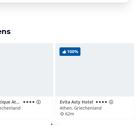
ens
100%
reeze Boutique Athens by Prima Hotels
Evita Asty Hotel
iechenland
Athen, Griechenland
62m