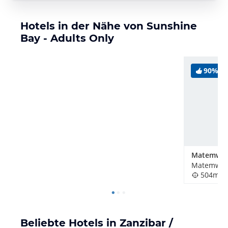
Hotels in der Nähe von Sunshine
Bay - Adults Only
90%
Matemwe A
Matemwe B
504m
Beliebte Hotels in Zanzibar /