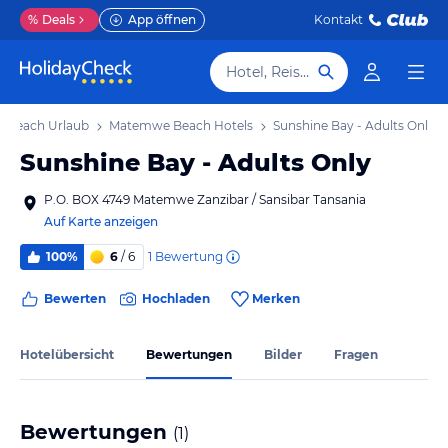
%
Deals
App öffnen
Kontakt
Hotel, Reiseziel
 Beach Urlaub
Matemwe Beach Hotels
Sunshine Bay - Adults Only
Sunshine Bay - Adults Only
P.O. BOX 4749 Matemwe Zanzibar / Sansibar Tansania
Auf Karte anzeigen
1
Bewertung
100%
6
/ 6
Bewerten
Hochladen
Merken
Hotelübersicht
Bewertungen
Bilder
Fragen
Bewertungen
(
1
)