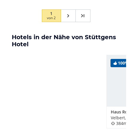
1
von
2
Hotels in der Nähe von Stüttgens
Hotel
100%
Haus Rohl
Velbert, D
384m