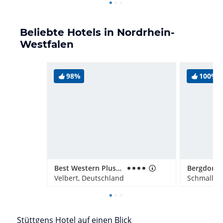
Beliebte Hotels in Nordrhein-
Westfalen
98%
100%
Best Western Plus Parkhotel Velbert
Velbert, Deutschland
Schmallen
Stüttgens Hotel auf einen Blick