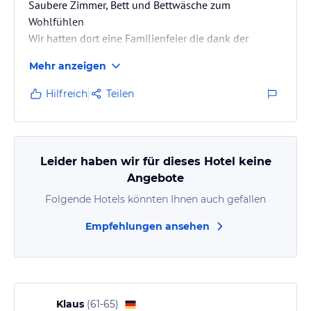
Saubere Zimmer, Bett und Bettwäsche zum
Wohlfühlen
Wir hatten dort eine Familienfeier die dank der
Atmosphäre, der Kulinarik und des freundlichen
Mehr anzeigen
Personals gelungener nicht sein konnte
Hilfreich
Teilen
Leider haben wir für dieses Hotel keine
Angebote
Folgende Hotels könnten Ihnen auch gefallen
Empfehlungen ansehen
Klaus
(
61-65
)