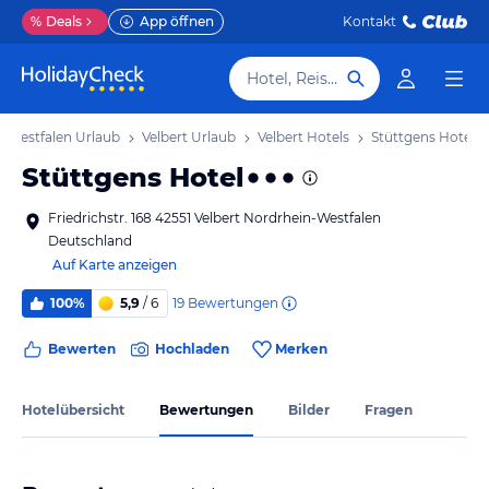
%
Deals
App öffnen
Kontakt
Hotel, Reiseziel
-Westfalen Urlaub
Velbert Urlaub
Velbert Hotels
Stüttgens Hotel
Stüttgens Hotel
Friedrichstr. 168 42551 Velbert Nordrhein-Westfalen
Deutschland
Auf Karte anzeigen
19
Bewertungen
100%
5,9
/ 6
Bewerten
Hochladen
Merken
Hotelübersicht
Bewertungen
Bilder
Fragen