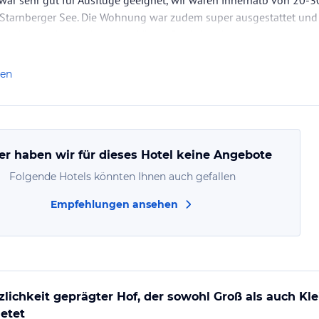
war sehr gut für Ausflüge geeignet, wir waren innerhalb von 20-
tarnberger See. Die Wohnung war zudem super ausgestattet und 
n, nochmal wiederzukommen. Vielen Dank für einen tollen…
len
er haben wir für dieses Hotel keine Angebote
Folgende Hotels könnten Ihnen auch gefallen
Empfehlungen ansehen
zlichkeit geprägter Hof, der sowohl Groß als auch Kle
etet