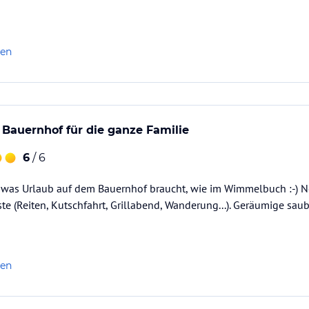
len
 Bauernhof für die ganze Familie
6
/ 6
a, was Urlaub auf dem Bauernhof braucht, wie im Wimmelbuch :-) N
ste (Reiten, Kutschfahrt, Grillabend, Wanderung...). Geräumige sa
len