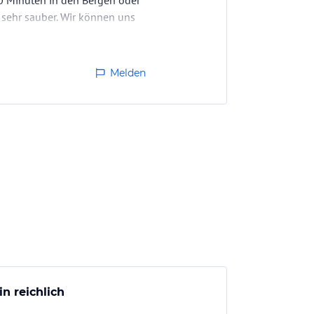
30 Minuten in den Bergen oder
sehr sauber. Wir können uns
Melden
in reichlich