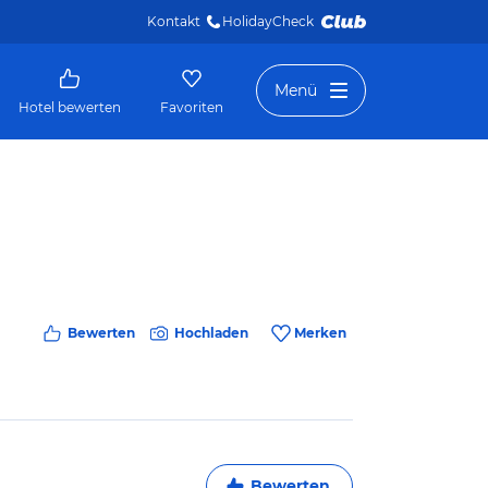
Kontakt
HolidayCheck 
Menü
Hotel bewerten
Favoriten
Bewerten
Hochladen
Merken
Bewerten