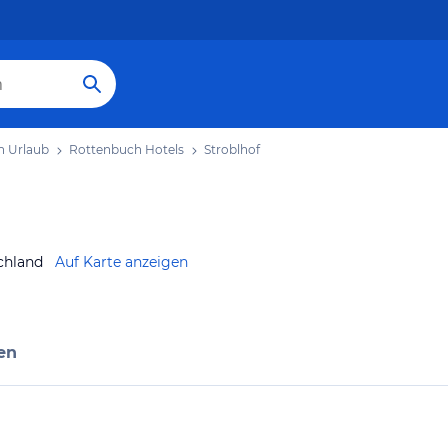
h Urlaub
Rottenbuch Hotels
Stroblhof
chland
Auf Karte anzeigen
en