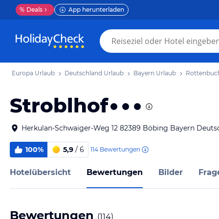
%
Deals
App herunterladen
Europa Urlaub
Deutschland Urlaub
Bayern Urlaub
Rottenbuc
Stroblhof
Herkulan-Schwaiger-Weg 12 82389 Böbing Bayern Deuts
100%
5,9
/ 6
114
Bewertungen
Hotelübersicht
Bewertungen
Bilder
Frag
Bewertungen
(
114
)