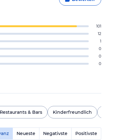
101
12
1
0
0
0
Restaurants & Bars
Kinderfreundlich
Bauernhof
Z
vanz
Neueste
Negativste
Positivste