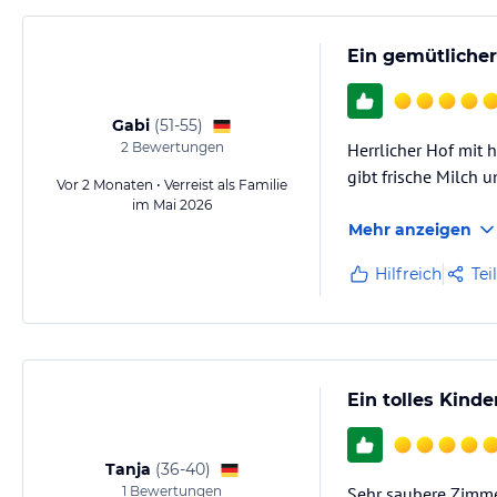
Ein gemütlicher
Gabi
(
51-55
)
2
Bewertungen
Herrlicher Hof mit h
gibt frische Milch un
Vor 2 Monaten • Verreist als Familie
im Mai 2026
Mehr anzeigen
Hilfreich
Tei
Ein tolles Kinde
Tanja
(
36-40
)
1
Bewertungen
Sehr saubere Zimme