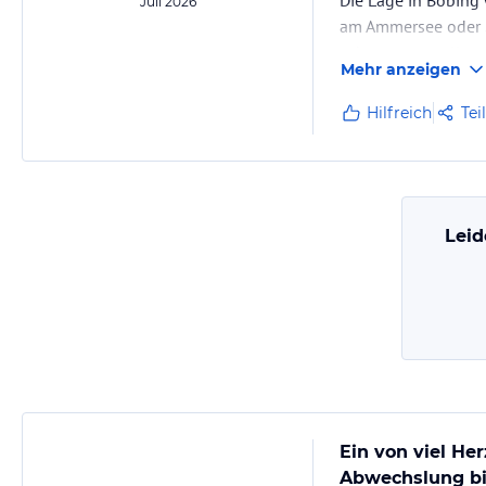
Die Lage in Böbing 
Juli 2026
am Ammersee oder S
sehr gut vorstelle
Mehr anzeigen
Hilfreich
Tei
Leid
Ein von viel Her
Abwechslung bi