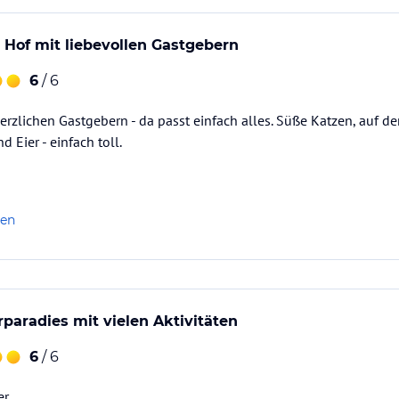
 Hof mit liebevollen Gastgebern
6
/ 6
erzlichen Gastgebern - da passt einfach alles. Süße Katzen, auf den
d Eier - einfach toll.
len
rparadies mit vielen Aktivitäten
6
/ 6
r.