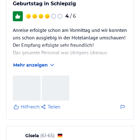
Geburtstag in Schlepzig
4
/ 6
Anreise erfolgte schon am Vormittag und wir konnten
uns schon ausgiebig in der Hotelanlage umschauen!
Der Empfang erfolgte sehr freundlich!
Das gesamte Personal war übrigens überaus
freundlich und ist bemüht allen Wünschen
Mehr anzeigen
nachzukommen!
Kahnfahrt, Abendessen und auch das Frühstück
ließen keine Wünsche übrig!
Ein grosses Lob auch an die beiden Mitarbeiter der
Selbstbedienung! Suuuuper!!!!!
Hilfreich
Teilen
Gisela
(
61-65
)