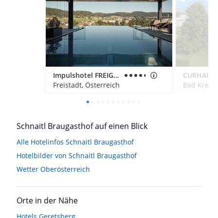
Impulshotel FREIGOLD
Freistadt, Österreich
Bad Kreuze
Schnaitl Braugasthof auf einen Blick
Alle Hotelinfos Schnaitl Braugasthof
Hotelbilder von Schnaitl Braugasthof
Wetter Oberösterreich
Orte in der Nähe
Hotels
Geretsberg