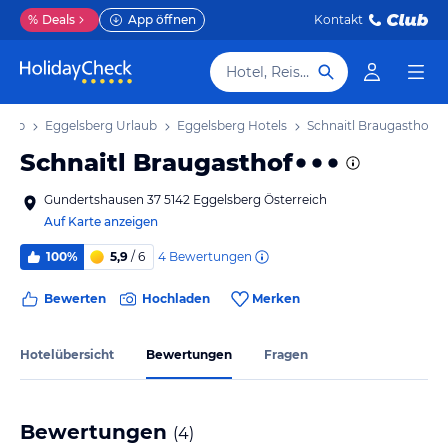
%
Deals
App öffnen
Kontakt
Hotel, Reiseziel
laub
Eggelsberg Urlaub
Eggelsberg Hotels
Schnaitl Braugasthof
Schnaitl Braugasthof
Gundertshausen 37 5142 Eggelsberg Österreich
Auf Karte anzeigen
4
Bewertungen
100%
5,9
/ 6
Bewerten
Hochladen
Merken
Hotelübersicht
Bewertungen
Fragen
Bewertungen
(
4
)