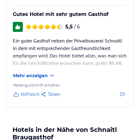
Gutes Hotel mit sehr gutem Gasthof
5,5
/ 6
Ein guter Gasthof neben der Privatbrauerei Schnaitl
in dem mit entsprechender Gastfreundlichkeit
empfangen wird. Das Hotel bietet alles, was man sich
für die Geschäftsreise wünschen kann, gratis WLAN,
sauber und ausreichend große Zimmer und ein
Mehr anzeigen
wirklich gutes Restaurant mit hauseigenem Bier.
Meilengutschrift erhalten
Hilfreich
Teilen
Hotels in der Nähe von Schnaitl
Braugasthof