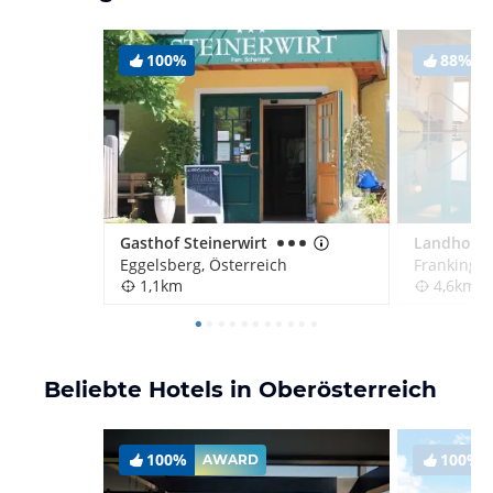
100%
88%
Gasthof Steinerwirt
Landhotel
Eggelsberg, Österreich
Franking, 
1,1km
4,6km
Beliebte Hotels in Oberösterreich
100%
100%
AWARD