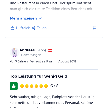
und Restaurant in einen Dorf. Hier spürt und sieht
man gleich die uralte Tradition eines Betriebes mit
langer Geschichte. Toll gestaltet und für einen
Mehr anzeigen
Aufenthalt auf Geschäftsreise völlig ausreichend
Hilfreich
Teilen
Andreas
(
51-55
)
1
Bewertungen
Vor 7 Jahren • Verreist als Paar im August 2018
Top Leistung für wenig Geld
6
/ 6
Sehr sauber, ruhige Lage, Parkplatz vor der Haustür,
sehr nette und zuvorkommendes Personal, schöne