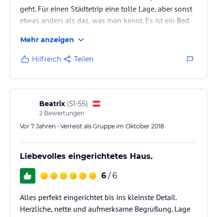
geht. Für einen Städtetrip eine tolle Lage, aber sonst
etwas anders als das, was man kennt. Es ist ein Bed
& Breakfast und die Einrichtung ist gemütlich, die
Mehr anzeigen
Sauberkeit stimmt und wenn die Rezeption besetzt
ist, begegnet man einem mit Freundlichkeit und
Hilfreich
Teilen
Serviceorientierung.
Beatrix
(
51-55
)
2
Bewertungen
Vor 7 Jahren • Verreist als Gruppe im Oktober 2018
Liebevolles eingerichtetes Haus.
6
/ 6
Alles perfekt eingerichtet bis ins kleinste Detail.
Herzliche, nette und aufmerksame Begrüßung. Lage