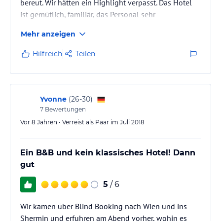
bereut. Wir hätten ein Highlight verpasst. Das Hotel
ist gemütlich, familiär, das Personal sehr
zuvorkommend und wir haben uns sofort superwohl
Mehr anzeigen
gefühlt. Die Lage ist bestens, um die Innenstadt zu
Fuß zu erreichen. Wenn nicht, fährt die Tram in
Hilfreich
Teilen
unmittelbarer Nähe ab und die U-Bahn ist auch nicht
weit.
Das Frühstücksbuffet ist traumhaft und der
Yvonne
(
26-30
)
Frühstücksraum liebevoll gestaltet.
7
Bewertungen
Vor 8 Jahren • Verreist als Paar im Juli 2018
Einfach nur zum Wohlfühlen. Wir kommen…
Ein B&B und kein klassisches Hotel! Dann
gut
5
/ 6
Wir kamen über Blind Booking nach Wien und ins
Shermin und erfuhren am Abend vorher, wohin es