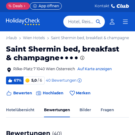
%
Deals
App öffnen
Kontakt
Hotel, Reiseziel
en Urlaub
Wien Hotels
Saint Shermin bed, breakfast & champagne
Saint Shermin bed, breakfast
& champagne
Rilke-Platz 7 1040 Wien Österreich
Auf Karte anzeigen
40
Bewertungen
67%
5,0
/ 6
Bewerten
Hochladen
Merken
Hotelübersicht
Bewertungen
Bilder
Fragen
Bewertungen
(
40
)