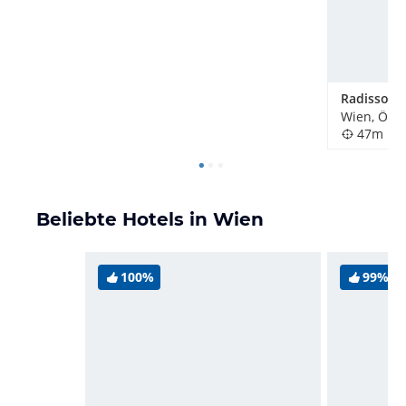
Wien, Öste
47m
Beliebte Hotels in Wien
100%
99%