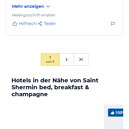
Ein echtes Wohlfühl-Hotel! Waren schon das dritte
Mehr anzeigen
Mal zu Gast .... und bestimmt nicht zum letzten Mal!
Meilengutschrift erhalten
Hilfreich
Teilen
1
von
4
Hotels in der Nähe von Saint
Shermin bed, breakfast &
champagne
100%