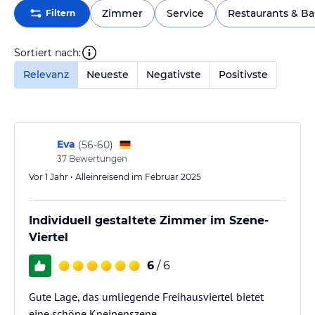
Zimmer
Service
Restaurants & Ba
Filtern
Sortiert nach:
Relevanz
Neueste
Negativste
Positivste
Eva
(
56-60
)
37
Bewertungen
Vor 1 Jahr • Alleinreisend im Februar 2025
Individuell gestaltete Zimmer im Szene-
Viertel
6
/ 6
Gute Lage, das umliegende Freihausviertel bietet
eine schöne Kneipenszene.