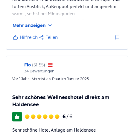
tollem Ausblick, Außenpool perfekt und angenehm
warm , selbst bei Minusgraden.
Zimmer recht groß, allerdings mit Teppichboden,
Mehr anzeigen
einziger Kritikpunkt.
Beim Frühstück fehlt es an nichts, sehr gute
Hilfreich
Teilen
Backwaren. Das Essen ist gut, immer Auswahl aus 4
Hauptgerichten, die serviert werden, dazu Vor- und
Nachspeisenbuffet.
Sehr schöne Lage des Hotels am Haldensee,
Flo
(
51-55
)
Bushaltestelle direkt vor dem Hotel.
34
Bewertungen
Ein Hotel zum Wohlfühlen und…
Vor 1 Jahr • Verreist als Paar im Januar 2025
Sehr schönes Wellnesshotel direkt am
Haldensee
6
/ 6
Sehr schöne Hotel Anlage am Haldensee