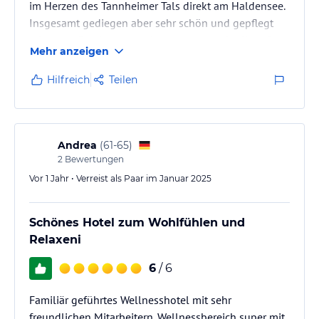
im Herzen des Tannheimer Tals direkt am Haldensee.
Insgesamt gediegen aber sehr schön und gepflegt
mit super Service, guten Ausstattung und tollem Spa-
Mehr anzeigen
Bereich.
Hilfreich
Teilen
Andrea
(
61-65
)
2
Bewertungen
Vor 1 Jahr • Verreist als Paar im Januar 2025
Schönes Hotel zum Wohlfühlen und
Relaxeni
6
/ 6
Familiär geführtes Wellnesshotel mit sehr
freundlichen Mitarbeitern. Wellnessbereich super mit