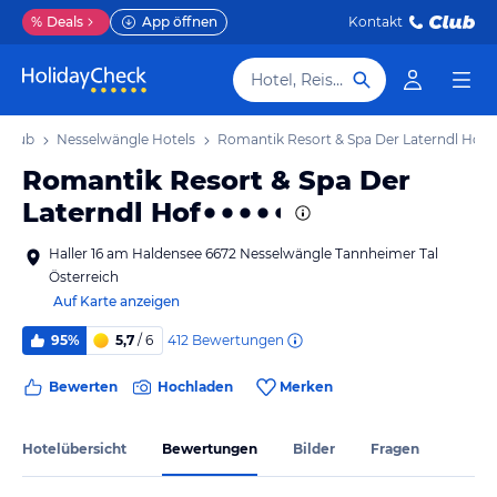
%
Deals
App öffnen
Kontakt
Hotel, Reiseziel
rlaub
Nesselwängle Hotels
Romantik Resort & Spa Der Laterndl Hof
Romantik Resort & Spa Der
Laterndl Hof
Haller 16 am Haldensee 6672 Nesselwängle Tannheimer Tal
Österreich
Auf Karte anzeigen
412
Bewertungen
95%
5,7
/ 6
Bewerten
Hochladen
Merken
Hotelübersicht
Bewertungen
Bilder
Fragen