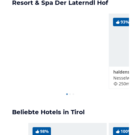
Resort & Spa Der Laterndl Hof
93%
Nesselwäng
250m
Beliebte Hotels in Tirol
98%
100%