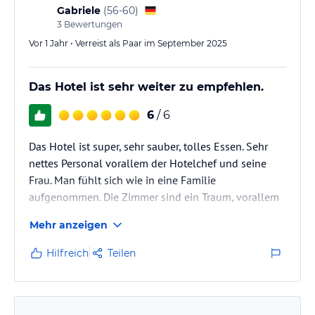
Gabriele
(
56-60
)
3
Bewertungen
Vor 1 Jahr • Verreist als Paar im September 2025
Das Hotel ist sehr weiter zu empfehlen.
6
/ 6
Das Hotel ist super, sehr sauber, tolles Essen. Sehr
nettes Personal vorallem der Hotelchef und seine
Frau. Man fühlt sich wie in eine Familie
aufgenommen. Die Zimmer sind ein Traum, vorallem
die Suiten. Einfach zum Verwöhnen in einer
Mehr anzeigen
traumhaften Natur.
Hilfreich
Teilen