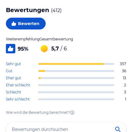
Bewertungen
(
412
)
Bewerten
Weiterempfehlung
Gesamtbewertung
5,7
/ 6
95
%
Sehr gut
357
Gut
36
Eher gut
13
Eher schlecht
2
Schlecht
3
Sehr schlecht
1
Wie wird die Bewertung berechnet?