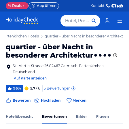
%
Deals
App öffnen
Kontakt
Hotel, Reiseziel
-Partenkirchen Hotels
quartier - über Nacht in besonderer Architektur
quartier - über Nacht in
besonderer Architektur
St.-Martin-Strasse 26 82467 Garmisch-Partenkirchen
Deutschland
Auf Karte anzeigen
5
Bewertungen
96%
5,7
/ 6
Bewerten
Hochladen
Merken
Hotelübersicht
Bewertungen
Bilder
Fragen