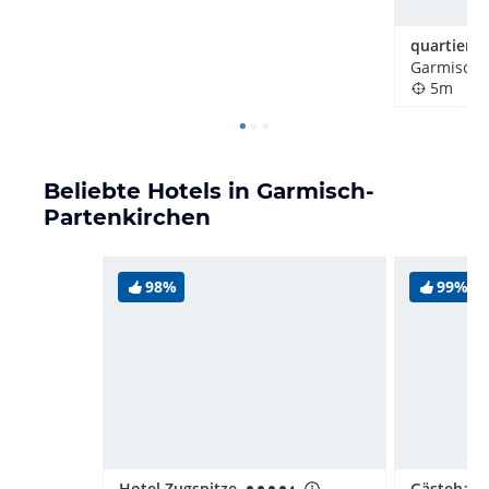
5m
Beliebte Hotels in Garmisch-
Partenkirchen
98%
99%
Hotel Zugspitze
Gästehaus