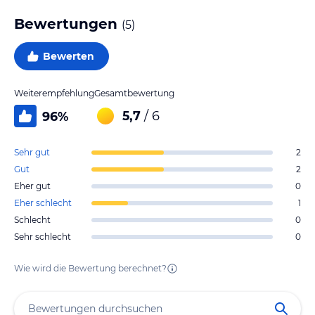
Bewertungen
(
5
)
Bewerten
Weiterempfehlung
Gesamtbewertung
5,7
/ 6
96
%
Sehr gut
2
Gut
2
Eher gut
0
Eher schlecht
1
Schlecht
0
Sehr schlecht
0
Wie wird die Bewertung berechnet?