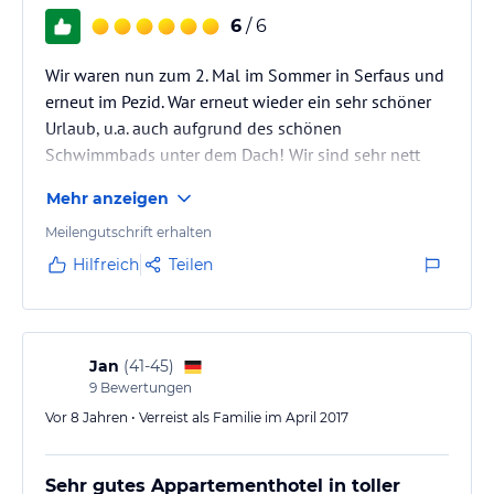
6
/ 6
Wir waren nun zum 2. Mal im Sommer in Serfaus und
erneut im Pezid. War erneut wieder ein sehr schöner
Urlaub, u.a. auch aufgrund des schönen
Schwimmbads unter dem Dach! Wir sind sehr nett
empfangen worden. Kann man getrost
Mehr anzeigen
weiterempfehlen. Hatten ein Grand Classic
Appartement...
Meilengutschrift erhalten
Hilfreich
Teilen
Jan
(
41-45
)
9
Bewertungen
Vor 8 Jahren • Verreist als Familie im April 2017
Sehr gutes Appartementhotel in toller