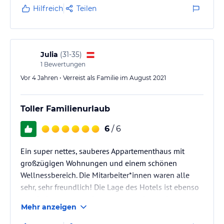
Hilfreich
Teilen
Julia
(
31-35
)
1
Bewertungen
Vor 4 Jahren • Verreist als Familie im August 2021
Toller Familienurlaub
6
/ 6
Ein super nettes, sauberes Appartementhaus mit
großzügigen Wohnungen und einem schönen
Wellnessbereich. Die Mitarbeiter*innen waren alle
sehr, sehr freundlich! Die Lage des Hotels ist ebenso
top (Fußweg zu den Seilbahnen ca. 5 min). Wir
Mehr anzeigen
kommen auf jeden Fall wieder!!