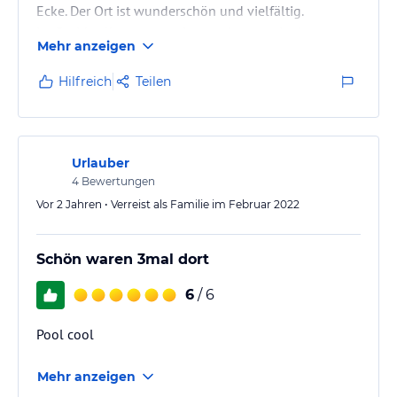
Ecke. Der Ort ist wunderschön und vielfältig.
Im Pezid selbst waren wir gemeinsam mit einer
Mehr anzeigen
anderen Familie. Beide Apartments waren bestens
ausgestattet und boten reichlich Platz. Die Betten
Hilfreich
Teilen
waren sehr bequem und es fehlte an nichts. Das
wunderschöne Schwimmbad mit Panoramablick
haben wir jeden Abend gern genutzt. Auch die beiden
Spielzimmer waren bei den Kindern hoch im…
Urlauber
4
Bewertungen
Vor 2 Jahren • Verreist als Familie im Februar 2022
Schön waren 3mal dort
6
/ 6
Pool cool
Mehr anzeigen