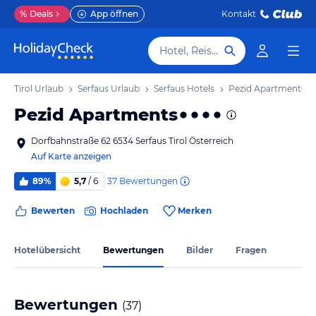
%
Deals
App öffnen
Kontakt
Hotel, Reiseziel
Tirol Urlaub
Serfaus Urlaub
Serfaus Hotels
Pezid Apartments
Pezid Apartments
Dorfbahnstraße 62 6534 Serfaus Tirol Österreich
Auf Karte anzeigen
37
Bewertungen
89%
5,7
/ 6
Bewerten
Hochladen
Merken
Hotelübersicht
Bewertungen
Bilder
Fragen
Bewertungen
(
37
)