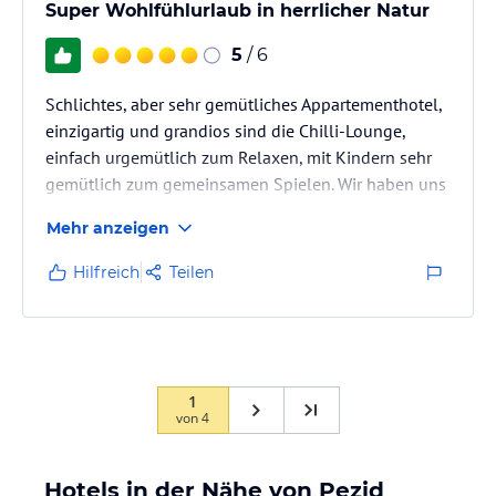
Super Wohlfühlurlaub in herrlicher Natur
5
/ 6
Schlichtes, aber sehr gemütliches Appartementhotel,
einzigartig und grandios sind die Chilli-Lounge,
einfach urgemütlich zum Relaxen, mit Kindern sehr
gemütlich zum gemeinsamen Spielen. Wir haben uns
sehr wohl gefühlt, die Wohnung ist mit allem
Mehr anzeigen
ausgestattet, was man braucht, schön auch das
platzsparende Unterschieben des Bettes unter die
Hilfreich
Teilen
Chilli-Lounge, somit hat man mehr Platz tagsüber. Die
Wege zum Einkaufen und zur Seilbahn oder U-
Bahnstation sind kurz. Leider konnten wir das Pezid
nur 4 Tage geniessen, viel zu…
1
von
4
Hotels in der Nähe von Pezid