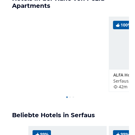
Apartments
100%
ALFA Hote
Serfaus, Ö
42m
Beliebte Hotels in Serfaus
99%
99%