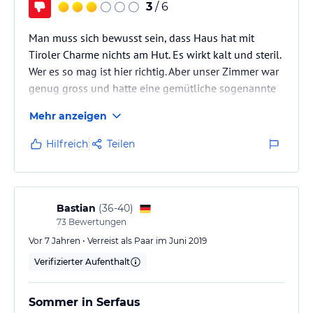
3
/ 6
Man muss sich bewusst sein, dass Haus hat mit
Tiroler Charme nichts am Hut. Es wirkt kalt und steril.
Wer es so mag ist hier richtig. Aber unser Zimmer war
genug gross und hatte eine gemütliche sogenannte
"Chill Lounge" mit Verglasung welche eine schöne
Mehr anzeigen
Aussicht bietet. Der Service wenn überhaupt
vorhanden war sehr schlecht.
Hilfreich
Teilen
Bastian
(
36-40
)
73
Bewertungen
Vor 7 Jahren • Verreist als Paar im Juni 2019
Verifizierter Aufenthalt
Sommer in Serfaus