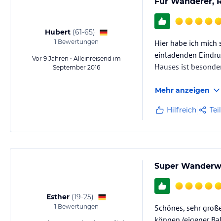
Für Wanderer, R
Hubert
(
61-65
)
1
Bewertungen
Hier habe ich mich 
einladenden Eindruc
Vor 9 Jahren • Alleinreisend im
Hauses ist besonde
September 2016
Mehr anzeigen
Hilfreich
Tei
Super Wanderwo
Esther
(
19-25
)
1
Bewertungen
Schönes, sehr groß
können (eigener Bal