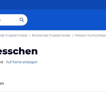
ode-Trusetal Urlaub
Brotterode-Trusetal Hotels
Pension Turmschloe
esschen
nd
Auf Karte anzeigen
en