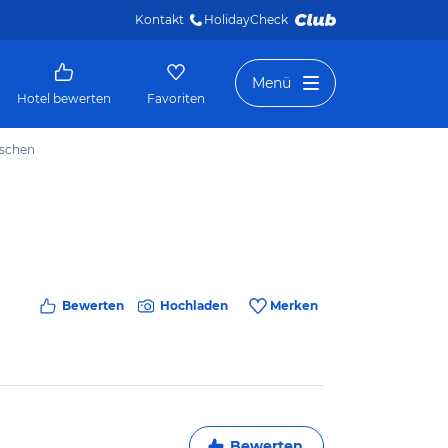
Kontakt
HolidayCheck 
Menü
Hotel bewerten
Favoriten
sschen
Bewerten
Hochladen
Merken
Bewerten