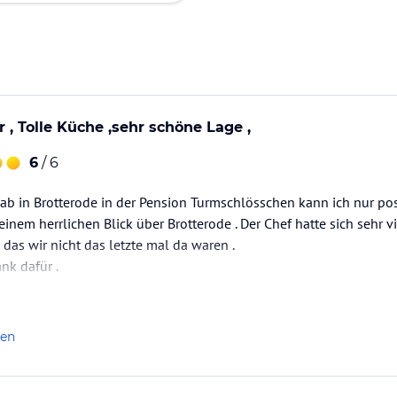
 , Tolle Küche ,sehr schöne Lage ,
6
/ 6
b in Brotterode in der Pension Turmschlösschen kann ich nur posi
inem herrlichen Blick über Brotterode . Der Chef hatte sich sehr
das wir nicht das letzte mal da waren .
nk dafür .
eder !!!
len