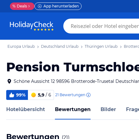
%
Deals
App herunterladen
Europa Urlaub
Deutschland Urlaub
Thüringen Urlaub
Brotter
Pension Turmschlo
Schöne Aussicht 12 98596 Brotterode-Trusetal Deutschla
99%
5,9
/ 6
21
Bewertungen
Hotelübersicht
Bewertungen
Bilder
Frag
Bewertungen
(
21
)