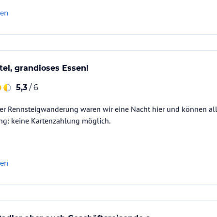
len
el, grandioses Essen!
5,3
/ 6
rer Rennsteigwanderung waren wir eine Nacht hier und können al
ung: keine Kartenzahlung möglich.
len