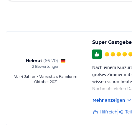
Super Gastgeber
Helmut
(
66-70
)
2
Bewertungen
Nach einem Kurzurla
großes Zimmer mit e
Vor 4 Jahren • Verreist als Familie im
wissen schon heute 
Oktober 2021
Nochmals vielen Da
Mfg . H.Hofmann
Mehr anzeigen
Wir kommen gern wi
Hilfreich
Tei