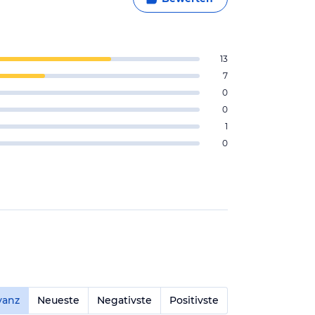
13
7
0
0
1
0
vanz
Neueste
Negativste
Positivste