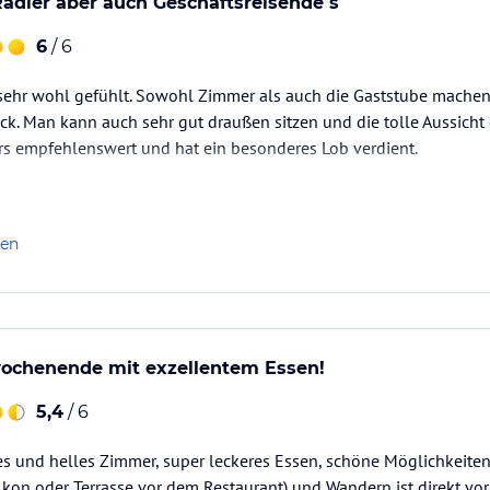
adler aber auch Geschäftsreisende s
6
/ 6
sehr wohl gefühlt. Sowohl Zimmer als auch die Gaststube machen 
k. Man kann auch sehr gut draußen sitzen und die tolle Aussicht
rs empfehlenswert und hat ein besonderes Lob verdient.
len
chenende mit exzellentem Essen!
5,4
/ 6
es und helles Zimmer, super leckeres Essen, schöne Möglichkeite
kon oder Terrasse vor dem Restaurant) und Wandern ist direkt vor