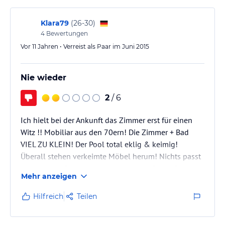
Zimmer durchschnittlich.…
Klara79
(
26-30
)
4
Bewertungen
Vor 11 Jahren • Verreist als Paar im Juni 2015
Nie wieder
2
/ 6
Ich hielt bei der Ankunft das Zimmer erst für einen
Witz !! Mobiliar aus den 70ern! Die Zimmer + Bad
VIEL ZU KLEIN! Der Pool total eklig & keimig!
Überall stehen verkeimte Möbel herum! Nichts passt
zueinander! Gartenanlage total ungepflegt!! Preise in
Mehr anzeigen
der Speisekarte total überteuert! Manch Personal
sehr FRECH!
Hilfreich
Teilen
Nicht weiterzuempfehlen!! Ich komme jedenfalls nie
wieder hier her !!