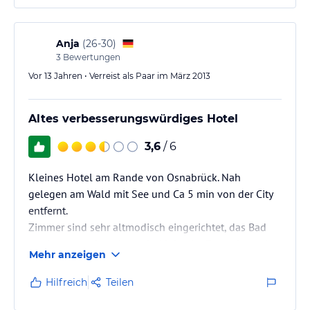
Anja
(
26-30
)
3
Bewertungen
Vor 13 Jahren • Verreist als Paar im März 2013
Altes verbesserungswürdiges Hotel
3,6
/ 6
Kleines Hotel am Rande von Osnabrück. Nah
gelegen am Wald mit See und Ca 5 min von der City
entfernt.
Zimmer sind sehr altmodisch eingerichtet, das Bad
modern renoviert aber sehr klein, der Fernseher sehr
Mehr anzeigen
alt und klein,Betten sehr weich, Zimmer allgemein
sehr hellhörig. Das Personal ist bis auf
Hilfreich
Teilen
wenige Ausnahmen sehr freundlich und kompetent.
Das Frühstücksbuffet ist reichhaltig.