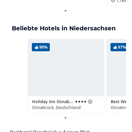
1,1km
Beliebte Hotels in Niedersachsen
90%
97%
Holiday Inn Osnabrück
Osnabrück, Deutschland
Osnabrück