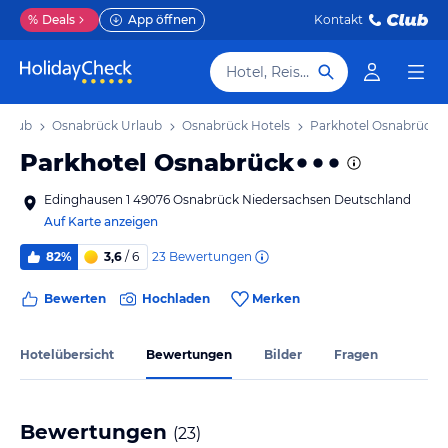
%
Deals
App öffnen
Kontakt
Hotel, Reiseziel
rlaub
Osnabrück Urlaub
Osnabrück Hotels
Parkhotel Osnabrück
Parkhotel Osnabrück
Edinghausen 1 49076 Osnabrück Niedersachsen Deutschland
Auf Karte anzeigen
23
Bewertungen
82%
3,6
/ 6
Bewerten
Hochladen
Merken
Hotelübersicht
Bewertungen
Bilder
Fragen
Bewertungen
(
23
)