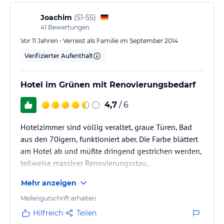
Joachim
(
51-55
)
41
Bewertungen
Vor 11 Jahren • Verreist als Familie im September 2014
Verifizierter Aufenthalt
Hotel im Grünen mit Renovierungsbedarf
4,7
/ 6
Hotelzimmer sind völlig veraltet, graue Türen, Bad
aus den 70igern, funktioniert aber. Die Farbe blättert
am Hotel ab und müßte dringend gestrichen werden,
teilweise massiver Renovierungsstau,
Positiv die sehr schöne und ruhige Lage und das
Mehr anzeigen
Restaurant
Meilengutschrift erhalten
Hilfreich
Teilen