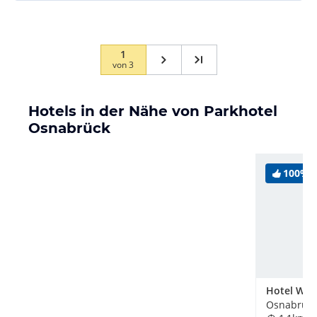
Alles in allem für kurze anspruchslose Aufenthalte
geeignet
1
von
3
Hotels in der Nähe von Parkhotel
Osnabrück
100%
Hotel Wel
Osnabrück