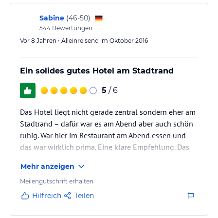
Sabine
(
46-50
)
544
Bewertungen
Vor 8 Jahren • Alleinreisend im Oktober 2016
Ein solides gutes Hotel am Stadtrand
5
/ 6
Das Hotel liegt nicht gerade zentral sondern eher am
Stadtrand – dafür war es am Abend aber auch schön
ruhig. War hier im Restaurant am Abend essen und
das war wirklich prima. Eine klare Empfehlung. Das
Frühstück war guter Standard, hier gibt es sicher
Mehr anzeigen
nichts zu meckern. Mein Zimmer war aber eher
durchschnittlich – Einrichtung nicht gerade modern,
Meilengutschrift erhalten
Sauberkeit aber soweit gut. Das Zimmer wie das
Hilfreich
Teilen
ganze Haus machen ein wenig einen abgenutzten
Eindruck. In Summe Essen gut, Service ohne Problem,