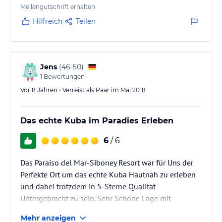
lassen. Das Essen war vorzüglich – das beste, das wir
Meilengutschrift erhalten
während unseres Kuba-Urlaubes genießen durften.
Hilfreich
Teilen
Sie ließen sich von unseren Eigenheiten nie aus der
Ruhe bringen und lieferten einen Rundum-Service,
der weit über das hinaus ging, was man…
Jens
(
46-50
)
1
Bewertungen
Vor 8 Jahren • Verreist als Paar im Mai 2018
Das echte Kuba im Paradies Erleben
6
/ 6
Das Paraiso del Mar-Siboney Resort war für Uns der
Perfekte Ort um das echte Kuba Hautnah zu erleben
und dabei trotzdem in 5-Sterne Qualität
Untergebracht zu sein. Sehr Schöne Lage mit
Meerblick nach Vorne und den Felsformationen des
Mehr anzeigen
Naturschutzgebietes nach Hinten. Superschön