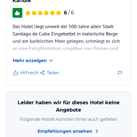
Karibik
6
/ 6
Das Hotel liegt unweit der 500-Jahre alten Stadt
Santiago de Cuba. Eingebettet in malerische Berge
und am karibischen Meer gelegen, schmiegt es sich
an eine Felsgformation, umgeben von Palmen und
exotischen Pflanzen.
Mehr anzeigen
Wer Ausgeglichenheit und Harmonie sucht, wird sie
hier finden.
Hilfreich
Teilen
Leider haben wir für dieses Hotel keine
Angebote
Folgende Hotels könnten Ihnen auch gefallen
Empfehlungen ansehen