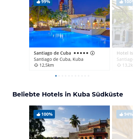
99%
100%
Santiago de Cuba
Santiago de Cuba, Kuba
Santiago 
12,5km
13,2km
Beliebte Hotels in Kuba Südküste
100%
94%