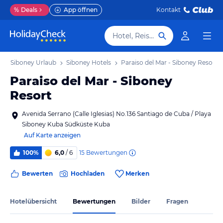
%
Deals
App öffnen
Kontakt
Hotel, Reiseziel
b
Siboney Urlaub
Siboney Hotels
Paraiso del Mar - Siboney Resort
Paraiso del Mar - Siboney
Resort
Avenida Serrano (Calle Iglesias) No.136 Santiago de Cuba / Playa
Siboney Kuba Südküste Kuba
Auf Karte anzeigen
15
Bewertungen
100%
6,0
/ 6
Bewerten
Hochladen
Merken
Hotelübersicht
Bewertungen
Bilder
Fragen