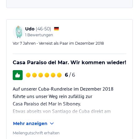
Udo
(
46-50
)
1
Bewertungen
Vor 7 Jahren • Verreist als Paar im Dezember 2018
Casa Paraiso del Mar. Wir kommen wieder!
6
/ 6
Auf unserer Cuba-Rundreise im Dezember 2018
führte uns unser Weg rein zufällig zur
Casa Paraiso del Mar in Siboney.
Etwas abseits von Santiago de Cuba direkt am
karibischen Meer gelegen hatten wir uns
Mehr anzeigen
entschlossen, es etwas ruhiger angehen zu lassen.
Na denkste…. 😉
Meilengutschrift erhalten