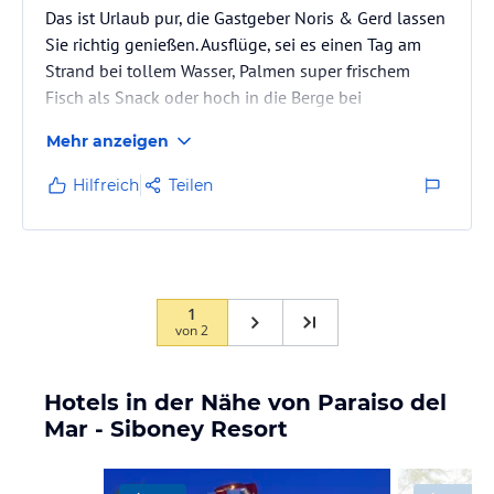
Das ist Urlaub pur, die Gastgeber Noris & Gerd lassen
Sie richtig genießen. Ausflüge, sei es einen Tag am
Strand bei tollem Wasser, Palmen super frischem
Fisch als Snack oder hoch in die Berge bei
traumhaften Ausblicken, ein durchschländern der
Mehr anzeigen
nahe gelegenen Großstadt Santiago de Cuba auf
einen Cappuccino, sie begleiten einen und
Hilfreich
Teilen
organisieren permanent. Man fühlt sich als
Einheimischer. Zuhause im Resort kocht Gerd und
sein Team nach Wunsch, ob Languste, Fisch, Kobo,
Hänchen oder Hase. Lecker, was das Herz…
1
von
2
Hotels in der Nähe von Paraiso del
Mar - Siboney Resort