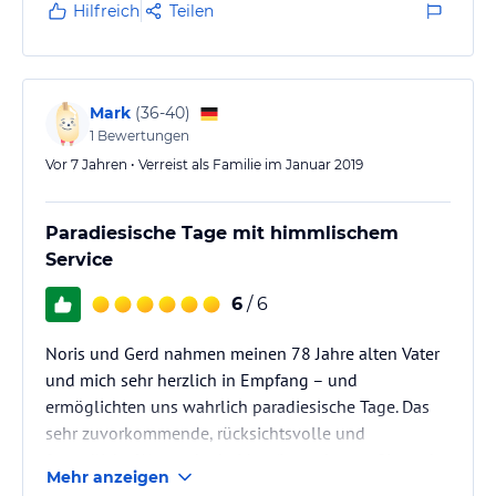
Dann lernten wir den Casa-Besitzer Gerd und seine
Hilfreich
Teilen
liebevolle Frau Noris kennen und nicht zu vergessen:
Aleghro, den Haushund.
Prompt stand ein aufregendes Programm für die
nächsten vier Tage fest:
Mark
(
36-40
)
1
Bewertungen
Erklimmen des Gipfels des Gran Piedras mit…
Vor 7 Jahren • Verreist als Familie im Januar 2019
Paradiesische Tage mit himmlischem
Service
6
/ 6
Noris und Gerd nahmen meinen 78 Jahre alten Vater
und mich sehr herzlich in Empfang – und
ermöglichten uns wahrlich paradiesische Tage. Das
sehr zuvorkommende, rücksichtsvolle und
freundliche Wesen der beiden (im wahrsten Sinne des
Mehr anzeigen
Wortes) Gastgeber haben uns rundum wohl fühlen