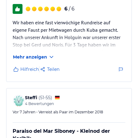
6
/ 6
Wir haben eine fast vierwöchige Rundreise auf
eigene Faust per Mietwagen durch Kuba gemacht.
Nach unserer Ankunft in Holguín war unserer erster
Stop bei Gerd und Noris. Für 3 Tage haben wir im
hübschen Ferienhaus mit wunderbaren Außen-
Mehr anzeigen
Whirlpool und Dachterrasse gewohnt.
Gerd und Noris haben sich hier mit sehr viel Liebe im
Hilfreich
Teilen
Detail ein wahres Paradies geschaffen.
Steffi
(
51-55
)
4
Bewertungen
Vor 7 Jahren • Verreist als Paar im Dezember 2018
Paraiso del Mar Siboney - Kleinod der