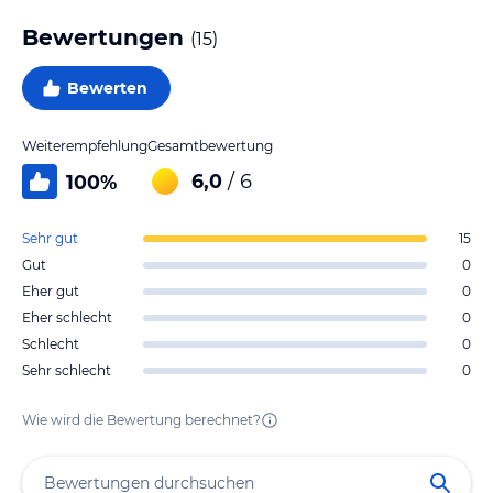
Bewertungen
(
15
)
Bewerten
Weiterempfehlung
Gesamtbewertung
6,0
/ 6
100
%
Sehr gut
15
Gut
0
Eher gut
0
Eher schlecht
0
Schlecht
0
Sehr schlecht
0
Wie wird die Bewertung berechnet?