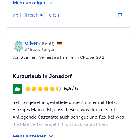
Mehr anzeigen
sehr sauber und gut ausgestattet. Der Bäcker im Dorf
bäckt gute Brötchen. Es gibt lohnende Gasthäuser in
Hilfreich
Teilen
der Nähe und einen Bahnhof der Zittauer
Schmalspurbahn. Wir kommen wieder !
Oliver
(
36-40
)
37
Bewertungen
Vor 13 Jahren • Verreist als Familie im Oktober 2012
Kurzurlaub in Jonsdorf
5,3
/ 6
Sehr angenehm gestaltete urige Zimmer mit Holz.
Einziges Manko ist, dass diese etwas dunkel sind.
Anliegende Gaststätte auch sehr gut und flexibel was
die Mahlzeiten angeht (Frühstück zubuchbar).
Mehr anzeigen