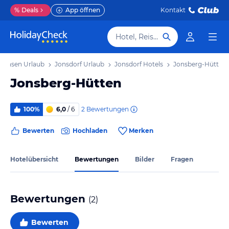
%
Deals
App öffnen
Kontakt
Hotel, Reiseziel
achsen Urlaub
Jonsdorf Urlaub
Jonsdorf Hotels
Jonsberg-Hütten
Jonsberg-Hütten
2
Bewertungen
100%
6,0
/ 6
Bewerten
Hochladen
Merken
Hotelübersicht
Bewertungen
Bilder
Fragen
Bewertungen
(
2
)
Bewerten