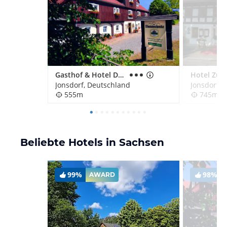
Gasthof & Hotel Dammschenke
Jonsdorf, Deutschland
Jonsdorf, 
555m
745m
Beliebte Hotels in Sachsen
99%
98%
AWARD