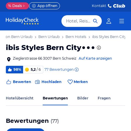
%
Deals
App öffnen
Kontakt
Hotel, Reiseziel
anton Bern Urlaub
Bern Urlaub
Bern Hotels
ibis Styles Bern City
ibis Styles Bern City
Zieglerstrasse 66 3007 Bern Schweiz
Auf Karte anzeigen
77
Bewertungen
98%
5,2
/ 6
Bewerten
Hochladen
Merken
Hotelübersicht
Bewertungen
Bilder
Fragen
Bewertungen
(
77
)