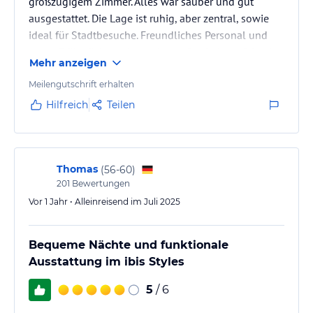
großzügigem Zimmer. Alles war sauber und gut
ausgestattet. Die Lage ist ruhig, aber zentral, sowie
ideal für Stadtbesuche. Freundliches Personal und
gutes Frühstück rundeten den Aufenthalt perfekt ab.
Mehr anzeigen
Meilengutschrift erhalten
Hilfreich
Teilen
Thomas
(
56-60
)
201
Bewertungen
Vor 1 Jahr • Alleinreisend im Juli 2025
Bequeme Nächte und funktionale
Ausstattung im ibis Styles
5
/ 6