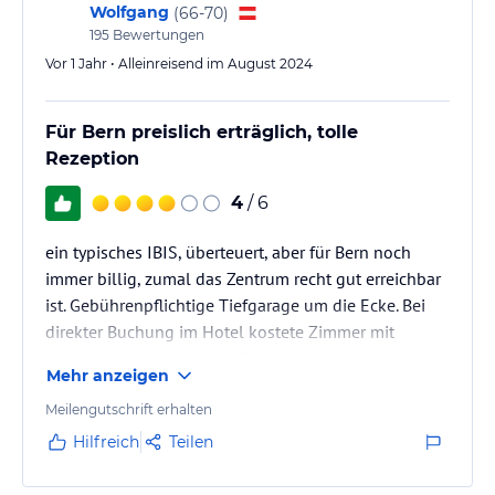
Wolfgang
(
66-70
)
195
Bewertungen
Vor 1 Jahr • Alleinreisend im August 2024
Für Bern preislich erträglich, tolle
Rezeption
4
/ 6
ein typisches IBIS, überteuert, aber für Bern noch
immer billig, zumal das Zentrum recht gut erreichbar
ist. Gebührenpflichtige Tiefgarage um die Ecke. Bei
direkter Buchung im Hotel kostete Zimmer mit
Parkplatz weniger als nur Zimmer auf booking.com!
Mehr anzeigen
Anm.: 24-Stunden-Parkkarte für Bern (übers Internet
zu kaufen) ist viel billiger, es sei denn, man bekommt
Meilengutschrift erhalten
einen Parkplatz in Hotelnähe. Sehr hilfreiche und
Hilfreich
Teilen
freundliche Rezeption, bekomme zwei
Zimmervorschläge. Zimmer sind etwas kalt, weil AC