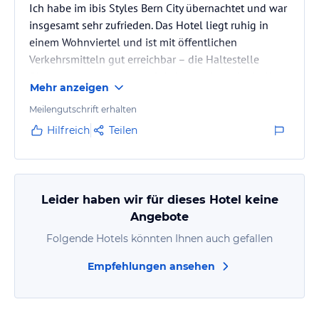
Ich habe im ibis Styles Bern City übernachtet und war
insgesamt sehr zufrieden. Das Hotel liegt ruhig in
einem Wohnviertel und ist mit öffentlichen
Verkehrsmitteln gut erreichbar – die Haltestelle
Eigerplatz ist nur wenige Schritte entfernt. Auch die
Mehr anzeigen
Altstadt von Bern ist in rund 15 Minuten zu Fuß oder
5 Minuten mit dem Tram erreichbar.
Meilengutschrift erhalten
Hilfreich
Teilen
Leider haben wir für dieses Hotel keine
Angebote
Folgende Hotels könnten Ihnen auch gefallen
Empfehlungen ansehen