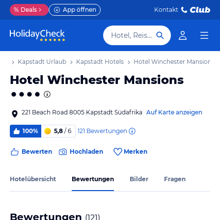
%
Deals
App öffnen
Kontakt
Hotel, Reiseziel
aub
Kapstadt Urlaub
Kapstadt Hotels
Hotel Winchester Mansions
Hotel Winchester Mansions
221 Beach Road 8005 Kapstadt Südafrika
Auf Karte anzeigen
121
Bewertungen
100%
5,8
/ 6
Bewerten
Hochladen
Merken
Hotelübersicht
Bewertungen
Bilder
Fragen
Bewertungen
(
121
)