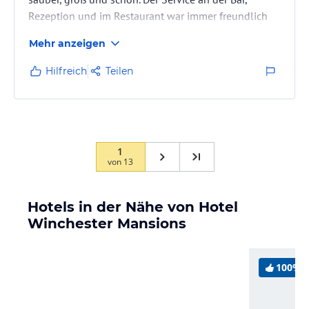
Rezeption und im Restaurant war immer freundlich
und zuvorkommend. Das Frühstück ist einfach, aber
Mehr anzeigen
für 3 Tage ausreichend Auswahl.
Hilfreich
Teilen
1
von
13
Hotels in der Nähe von Hotel
Winchester Mansions
100%