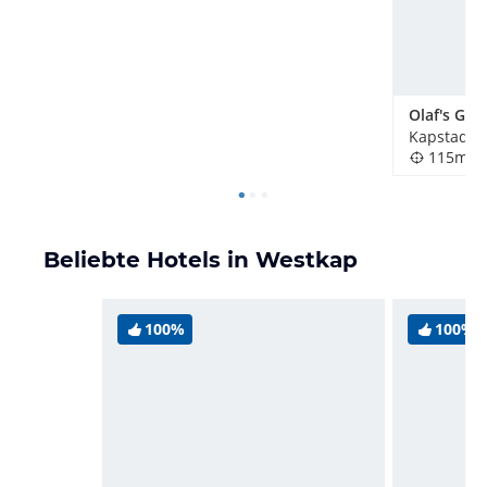
Olaf's Gu
Kapstadt, 
115m
Beliebte Hotels in Westkap
100%
100%