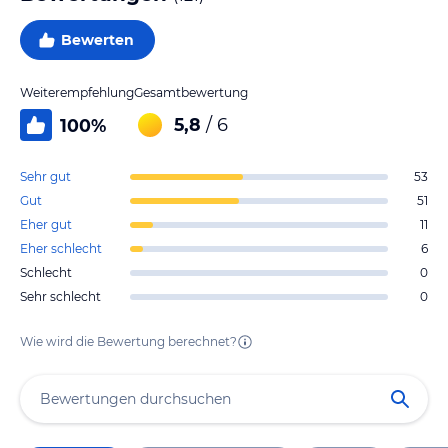
Bewerten
Weiterempfehlung
Gesamtbewertung
5,8
/ 6
100
%
Sehr gut
53
Gut
51
Eher gut
11
Eher schlecht
6
Schlecht
0
Sehr schlecht
0
Wie wird die Bewertung berechnet?