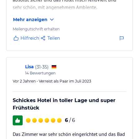
sehr schön, mit angenehmem Ambiente.
Leider sind die Zimmer sehr hellhörig, da sie in den
Mehr anzeigen
Innenhof des Hotels liegen und somit auch in
Richtung Restaurant Bar, schlafen war also erst recht
Meilengutschrift erhalten
spät in der Nacht möglich. Zudem sind die Zimmer
Hilfreich
Teilen
extrem klein (wobei es dort wohl auch Unterschiede
gibt), was einen längeren Aufenthalt eher
unangenehm macht. Die Sauberkeit…
Lisa
(
31-35
)
14
Bewertungen
Vor 2 Jahren • Verreist als Paar im Juli 2023
Schickes Hotel in toller Lage und super
Frühstück
6
/ 6
Das Zimmer war sehr schön eingerichtet und das Bad