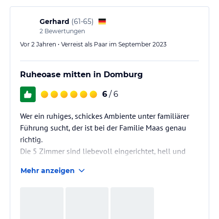
Gerhard
(
61-65
)
2
Bewertungen
Vor 2 Jahren • Verreist als Paar im September 2023
Ruheoase mitten in Domburg
6
/ 6
Wer ein ruhiges, schickes Ambiente unter familiärer
Führung sucht, der ist bei der Familie Maas genau
richtig.
Die 5 Zimmer sind liebevoll eingerichtet, hell und
sehr sauber.
Mehr anzeigen
Der Frühstücksraum liegt im schönen Garten und
lässt kaum Wünsche offen.
Uns gefällt auch das Publikum, welches sich
zwischen 40 und 70 bewegt und aus vielen