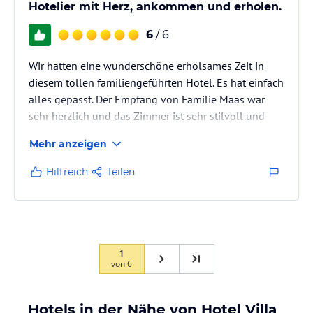
Hotelier mit Herz, ankommen und erholen.
6
/ 6
Wir hatten eine wunderschöne erholsames Zeit in
diesem tollen familiengeführten Hotel. Es hat einfach
alles gepasst. Der Empfang von Familie Maas war
sehr herzlich und das Zimmer ist sehr stilvoll und
sehr sauber. Danke an die Putzfee. Besonders toll, es
Mehr anzeigen
gibt im Zimmer eine Möglichkeit Kaffee, Tee oder
eine Mahlzeit in der kleinen Pentryküche
Hilfreich
Teilen
zuzubereiten. Wir hatten vom Zimmer aus einen
herrlichen Ausblick auf den wunderschönen Garten,
in dem es ebenfalls Sitzmöglichkeiten gibt zum
relaxen, Karten spielen oder…
1
von
6
Hotels in der Nähe von Hotel Villa