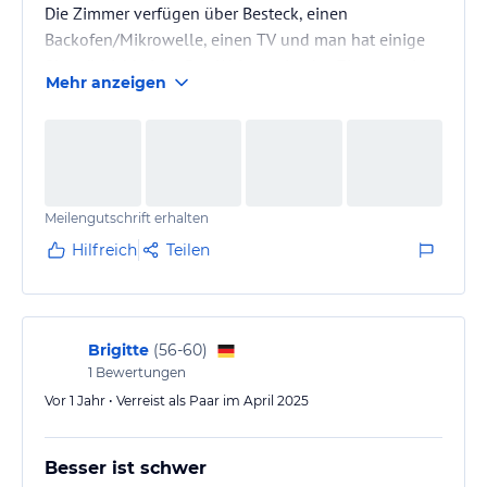
Die Zimmer verfügen über Besteck, einen
Backofen/Mikrowelle, einen TV und man hat einige
Sitzmöglichkeiten. Des Weiteren ist das Zimmer mit
Mehr anzeigen
angenehmen Düften von Rituals ausgestattet. Einen
Balkon in ruhiger Lage hat man auch. Beim Frühstück
gab es eine schöne Auswahl auch an glutenfreien
Alternativen. Das Personal ist super höflich und an
den Tagen an denen man keine Zimmerreinigung
Meilengutschrift erhalten
möchte, bekommt man ein kleines…
Hilfreich
Teilen
Brigitte
(
56-60
)
1
Bewertungen
Vor 1 Jahr • Verreist als Paar im April 2025
Besser ist schwer