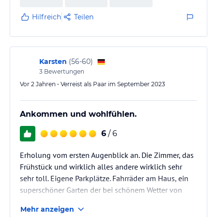
Stammgästen besteht. Man kommt gerne ins
Gespräch. Wir haben hier einen ruhigen, aber
Hilfreich
Teilen
trotzdem Zentrumsnahen Ruhepol für uns gefunden.
Karsten
(
56-60
)
3
Bewertungen
Vor 2 Jahren • Verreist als Paar im September 2023
Ankommen und wohlfühlen.
6
/ 6
Erholung vom ersten Augenblick an. Die Zimmer, das
Frühstück und wirklich alles andere wirklich sehr
sehr toll. Eigene Parkplätze. Fahrräder am Haus, ein
superschöner Garten der bei schönem Wetter von
Frühstück bis in den Abend genutzt werden kann.
Mehr anzeigen
Liebevoll vom Besitzer und der Familie geführt. Wir