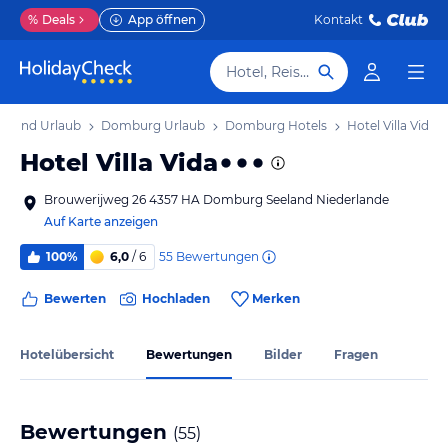
%
Deals
App öffnen
Kontakt
Hotel, Reiseziel
eeland Urlaub
Domburg Urlaub
Domburg Hotels
Hotel Villa Vida
Hotel Villa Vida
Brouwerijweg 26 4357 HA Domburg Seeland Niederlande
Auf Karte anzeigen
55
Bewertungen
100%
6,0
/ 6
Bewerten
Hochladen
Merken
Hotelübersicht
Bewertungen
Bilder
Fragen
Bewertungen
(
55
)