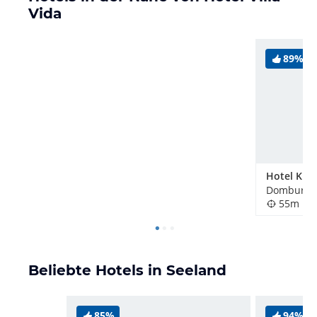
Vida
89%
Hotel Kijk
Domburg, 
55m
Beliebte Hotels in Seeland
85%
94%