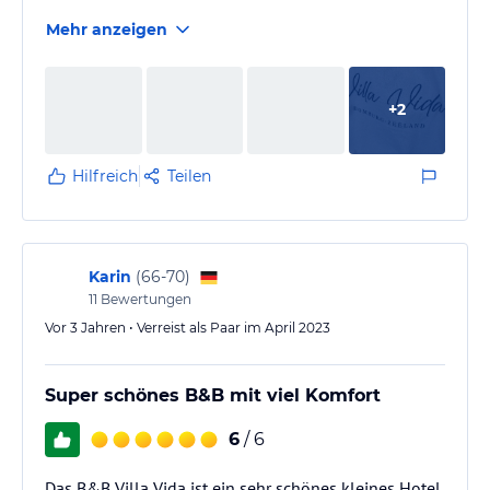
Mehr anzeigen
+
2
Hilfreich
Teilen
Karin
(
66-70
)
11
Bewertungen
Vor 3 Jahren • Verreist als Paar im April 2023
Super schönes B&B mit viel Komfort
6
/ 6
Das B&B Villa Vida ist ein sehr schönes kleines Hotel