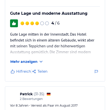
Gute Lage und moderne Ausstattung
4
/ 6
Gute Lage mitten in der Innenstadt. Das Hotel
befindet sich in einem älteren Gebäude, wirkt aber
mit seinen Teppichen und der höherwertigen
Ausstattung gemütlich. Die Zimmer sind modern
ausgestattet, jedoch haben sie keine Klimaanlage
Mehr anzeigen
und bei offenem Fenster kann es etwas lauter
werden.
Hilfreich
Teilen
Patrick
(
31-35
)
2
Bewertungen
Vor 8 Jahren • Verreist als Paar im August 2017