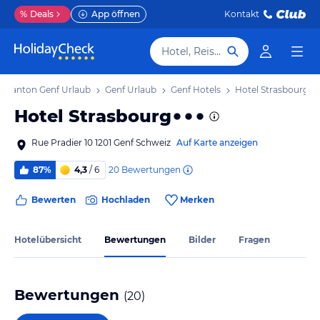
%
Deals
App öffnen
Kontakt
Hotel, Reiseziel
Kanton Genf Urlaub
Genf Urlaub
Genf Hotels
Hotel Strasbourg
Hotel Strasbourg
Rue Pradier 10 1201 Genf Schweiz
Auf Karte anzeigen
20
Bewertungen
87%
4,3
/ 6
Bewerten
Hochladen
Merken
Hotelübersicht
Bewertungen
Bilder
Fragen
Bewertungen
(
20
)