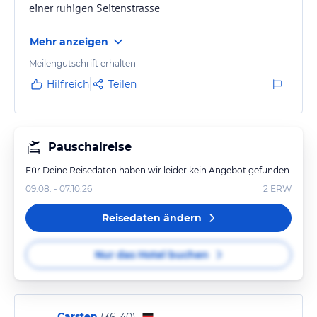
einer ruhigen Seitenstrasse
Mehr anzeigen
Meilengutschrift erhalten
Hilfreich
Teilen
Pauschalreise
Für Deine Reisedaten haben wir leider kein Angebot gefunden.
09.08. - 07.10.26
2
ERW
Reisedaten ändern
Nur das Hotel buchen
Carsten
(
36-40
)