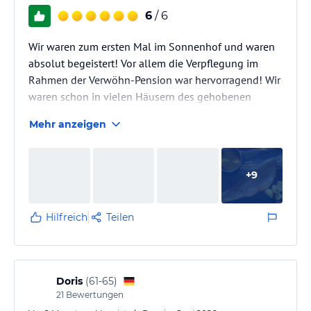
6
/ 6
Wir waren zum ersten Mal im Sonnenhof und waren
absolut begeistert! Vor allem die Verpflegung im
Rahmen der Verwöhn-Pension war hervorragend! Wir
waren schon in vielen Häusern des gehobenen
Segments, haben aber noch nie so gut gegessen wie
Mehr anzeigen
hier. Allein die Auswahl von drei Vorspeisen, zwei
Suppen und neben den drei Hauptgängen zusätzlich
noch drei weitere Gerichte aus der Kategorie
+
9
"Klassiker", falls einem mal keiner der drei
Hauptgänge zusagt, ist einfach top! Und alles war
perfekt organisiert. Keine ewigen…
Hilfreich
Teilen
Doris
(
61-65
)
21
Bewertungen