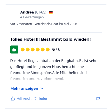
Andrea
(
61-65
)
4
Bewertungen
Vor 3 Monaten • Verreist als Paar im Mai 2026
Tolles Hotel !!! Bestimmt bald wieder!!
6
/ 6
Das Hotel liegt zentral an der Bergbahn. Es ist sehr
gepflegt und im ganzen Haus herrscht eine
freundliche Atmosphäre. Alle Mitarbeiter sind
freundlich und zuvorkommend.
Die Zimmer inkl. Bad sind sehr hochwertig und
Mehr anzeigen
liebevoll eingerichtet und werden jeden Tag tiptop
gereinigt. Im ganzen Haus findet man tolle
Hilfreich
Teilen
Kunstwerke, die auch käuflich erworben werden
können.