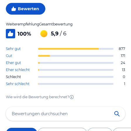
Bewerten
Weiterempfehlung
Gesamtbewertung
5,9
/ 6
100
%
Sehr gut
877
Gut
171
Eher gut
24
Eher schlecht
13
Schlecht
0
Sehr schlecht
1
Wie wird die Bewertung berechnet?