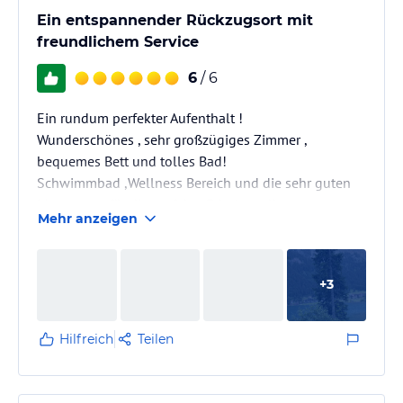
Ein entspannender Rückzugsort mit
freundlichem Service
6
/ 6
Ein rundum perfekter Aufenthalt !
Wunderschönes , sehr großzügiges Zimmer ,
bequemes Bett und tolles Bad!
Schwimmbad ,Wellness Bereich und die sehr guten
Massagen , für die perfekte Erholung !!
Mehr anzeigen
Besonders hervorzuheben , das leckere Menü am
Abend , das keine Wünsche offen lässt und die immer
freundlichen
+
3
Mitarbeiterinnen und Mitarbeiter!
Danke an das ganze Team und
Familie Müller
Hilfreich
Teilen