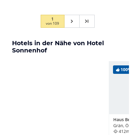
1
von
109
Hotels in der Nähe von Hotel
Sonnenhof
100%
Haus Berg
Grän, Öste
412m