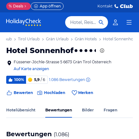
%
Deals
App öffnen
Kontakt
Hotel, Reiseziel
 Urlaub
Tirol Urlaub
Grän Urlaub
Grän Hotels
Hotel Sonnenhof
Hotel Sonnenhof
Füssener-Jöchle-Strasse 5 6673 Grän Tirol Österreich
Auf Karte anzeigen
1.086
Bewertungen
100%
5,9
/ 6
Bewerten
Hochladen
Merken
Hotelübersicht
Bewertungen
Bilder
Fragen
Bewertungen
(
1.086
)