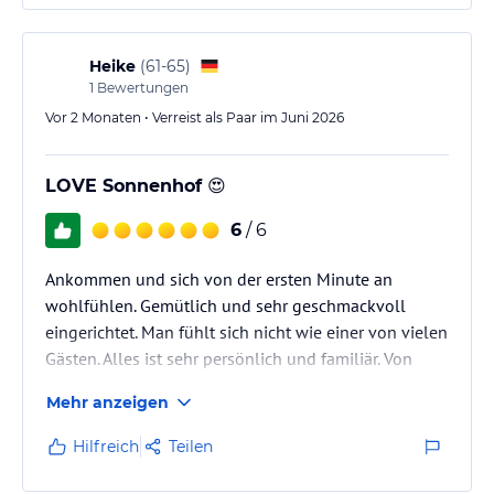
Heike
(
61-65
)
1
Bewertungen
Vor 2 Monaten • Verreist als Paar im Juni 2026
LOVE Sonnenhof 😍
6
/ 6
Ankommen und sich von der ersten Minute an
wohlfühlen. Gemütlich und sehr geschmackvoll
eingerichtet. Man fühlt sich nicht wie einer von vielen
Gästen. Alles ist sehr persönlich und familiär. Von
einem entspannten bis zu einem aktiven Urlaub ist
Mehr anzeigen
hier alles möglich 🤩
Hilfreich
Teilen