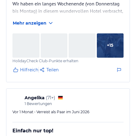
Wir haben ein langes Wochenende (von Donnerstag
bis Montag) in diesem wundervollen Hotel verbracht,
da wir samstags unsere standesamtliche Hochzeit
Mehr anzeigen
stattfand und wir hätten keine bessere Wahl treffen
können!
Vom ersten Moment an haben wir und unsere
+
15
Begleitung uns absolut willkommen und bestens
aufgehoben gefühlt. Insgesamt waren wir bis zu 14
HolidayCheck Club-Punkte erhalten
Personen vor Ort in verschiedenen Zimmern,
teilweise mit Hund, teilweise mit Kind.
Hilfreich
Teilen
Das gesamte…
Angelika
(
71+
)
1
Bewertungen
Vor 1 Monat • Verreist als Paar im Juni 2026
Einfach nur top!