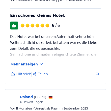
Vor 7 Monaten • Verreist als Gruppe im Dezember 2025
Ein schönes kleines Hotel.
6
/ 6
Das Hotel war bei unserem Aufenthalt sehr schön
Weihnachtlicht dekoriert, bei allem war es die Liebe
zum Detail, die es ausmachte.
Sehr schöne und modern eingerichtete Zimmer, die
täglich gereinigt wurden. Das Frühstück bot alles,
Mehr anzeigen
was das Herz begehrt. Das Personal war immer
freundlich und zuvorkommend.
Hilfreich
Teilen
Die Nähe zum HBF und trotzdem die Ruhe sind
einzigartig.
Eine klare Empfehlung für das Hotel Ludwig.
Roland
(
66-70
)
6
Bewertungen
Vor 11 Monaten • Verreist als Paar im September 2025