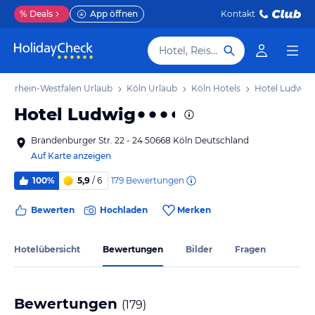
%
Deals
App öffnen
Kontakt
Hotel, Reiseziel
ordrhein-Westfalen Urlaub
Köln Urlaub
Köln Hotels
Hotel Ludwig
Hotel Ludwig
Brandenburger Str. 22 - 24 50668 Köln Deutschland
Auf Karte anzeigen
179
Bewertungen
100%
5,9
/ 6
Bewerten
Hochladen
Merken
Hotelübersicht
Bewertungen
Bilder
Fragen
Bewertungen
(
179
)