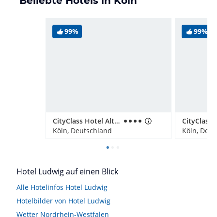
Beliebte Hotels in Köln
99%
99%
CityClass Hotel Alter Markt
Köln, Deutschland
Köln, Deut
Hotel Ludwig auf einen Blick
Alle Hotelinfos Hotel Ludwig
Hotelbilder von Hotel Ludwig
Wetter Nordrhein-Westfalen