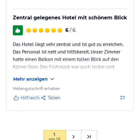
Zentral gelegenes Hotel mit schönem Blick
6
/ 6
Das Hotel liegt sehr zentral und ist gut zu erreichen.
Das Personal ist nett und hilfsbereit. Unser Zimmer
hatte einen Balkon mit einem tollen Blick auf den
Kölner Dom. Das Frühstück war auch lecker und
ausreichend. Wir haben uns hier sehr wohl gefühlt
Mehr anzeigen
und können das Hotel für einen Aufenthalt in Köln
empfehlen.
Meilengutschrift erhalten
Hilfreich
Teilen
1
von
18