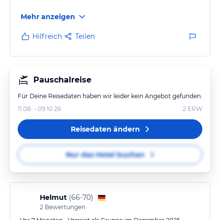
Frühstück war sehr gut
Mehr anzeigen
Abends konnte man sich auch noch unten aufhalten,
obwohl das Restaurant geschlossen war
Hilfreich
Teilen
24 h besetzung an der Rezeption
Pauschalreise
Für Deine Reisedaten haben wir leider kein Angebot gefunden.
11.08. - 09.10.26
2
ERW
Reisedaten ändern
Nur das Hotel buchen
Helmut
(
66-70
)
2
Bewertungen