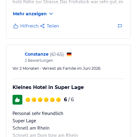
trotz Nähe zur Strasse. Das Frühstück war sehr gut, es
hat nichts gefehlt. Ich würde jederzeit wieder
Mehr anzeigen
kommen.
Hilfreich
Teilen
Constanze
(
61-65
)
2
Bewertungen
Vor 2 Monaten • Verreist als Familie im Juni 2026
Kleines Hotel in Super Lage
6
/ 6
Personal sehr freundlich
Super Lage
Schnell am Rhein
Schnell am Dom bzw am Rhein