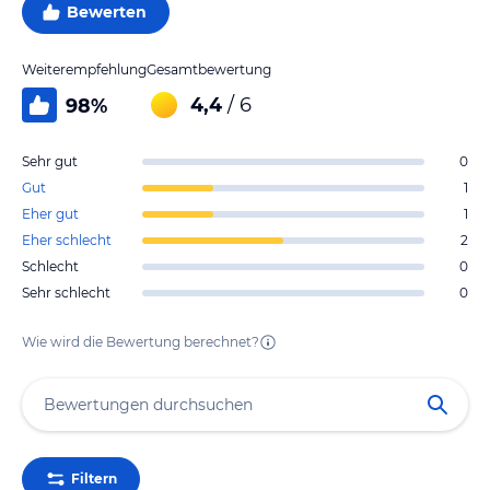
Bewerten
Weiterempfehlung
Gesamtbewertung
4,4
/ 6
98
%
Sehr gut
0
Gut
1
Eher gut
1
Eher schlecht
2
Schlecht
0
Sehr schlecht
0
Wie wird die Bewertung berechnet?
Filtern