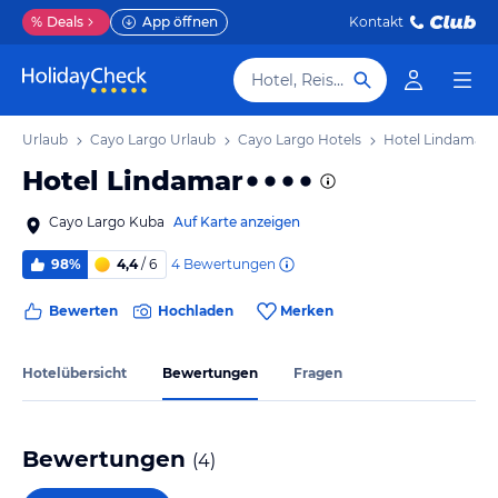
%
Deals
App öffnen
Kontakt
Hotel, Reiseziel
ste Urlaub
Cayo Largo Urlaub
Cayo Largo Hotels
Hotel Lindamar
Hotel Lindamar
Cayo Largo Kuba
Auf Karte anzeigen
4
Bewertungen
98%
4,4
/ 6
Bewerten
Hochladen
Merken
Hotelübersicht
Bewertungen
Fragen
Bewertungen
(
4
)