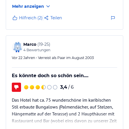
Schade dass so eine schöne Insel mit so schlechtem
Mehr anzeigen
Service, schlechtem Essen und unfreundlichem
Personal sich selbst disqualifiziert. Die zur Gruppe
Hilfreich (2)
Teilen
gehörenden 5 weiteren Hotels sind im Bezug auf
Essen und Personal identisch.
Marco
(
19-25
)
4
Bewertungen
Vor 22 Jahren • Verreist als Paar im August 2003
Es könnte doch so schön sein....
3,4
/ 6
Das Hotel hat ca. 75 wunderschöne im karibischen
Stil erbaute Bungalows (Palmendächer, auf Stelzen,
Hängematte auf der Terasse) und 2 Haupthäuser mit
Rastaurant und Bar (wobei eins davon zu unserer Zeit
geschlossen hatte). Sehr schöne Gartenanlage, die in