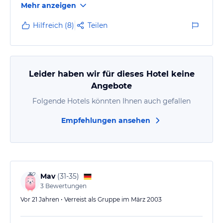
Mehr anzeigen
der Mitte der Anlage sehr gepflegt war, aber Richtung
Ende der Anlage immer verwüsteter war.
Hilfreich (8)
Teilen
Das muss man unbedingt machen:
Gegen 16:30 ein Taxi nehmen und zum Playe Sirena
fahrenund sich gegen 19:45 wieder abholen lassen
Leider haben wir für dieses Hotel keine
(kostet je Fahrt ca 6-10 US$). Playa…
Angebote
Folgende Hotels könnten Ihnen auch gefallen
Empfehlungen ansehen
Mav
(
31-35
)
3
Bewertungen
Vor 21 Jahren • Verreist als Gruppe im März 2003