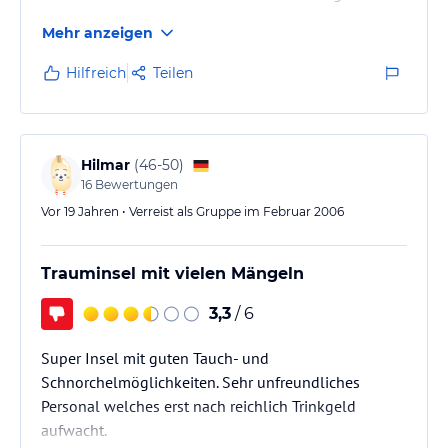
sind zweckmäßig, nett und sauber ausgestattet, das
Mehr anzeigen
Badezimmer könnte komfortabler sein, ist aber völlig
in Ordnung. Auf der Terrasse gibt es
Hilfreich
Teilen
Sitzmöglichkeiten und eine Hängematte, die wir oft
und gerne genutzt haben. Die Strände sind einfach
traumhaft, schneeweißer Sand, soweit das Auge
reicht.
Hilmar
(
46-50
)
16
Bewertungen
Das Essen ist gut,…
Vor 19 Jahren • Verreist als Gruppe im Februar 2006
Trauminsel mit vielen Mängeln
3,3
/ 6
Super Insel mit guten Tauch- und
Schnorchelmöglichkeiten. Sehr unfreundliches
Personal welches erst nach reichlich Trinkgeld
aufwacht.