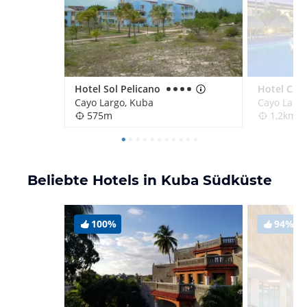
Hotel Sol Pelicano
Cayo Largo, Kuba
Cayo Largo
575m
1,2km
Beliebte Hotels in Kuba Südküste
100%
94%