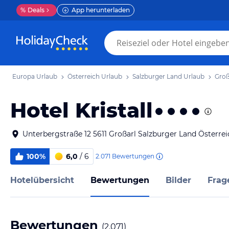
%
Deals
App herunterladen
Europa Urlaub
Österreich Urlaub
Salzburger Land Urlaub
Groß
Hotel Kristall
Unterbergstraße 12 5611 Großarl Salzburger Land Österrei
100%
6,0
/ 6
2.071
Bewertungen
Hotelübersicht
Bewertungen
Bilder
Frag
Bewertungen
(
2.071
)