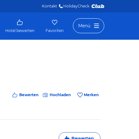
Kontakt
HolidayCheck 
Menü
Hotel bewerten
Favoriten
Bewerten
Hochladen
Merken
Bewerten