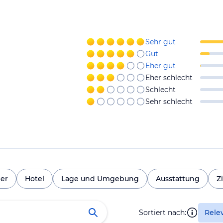
Sehr gut
Gut
Eher gut
Eher schlecht
Schlecht
Sehr schlecht
er
Hotel
Lage und Umgebung
Ausstattung
Z
Sortiert nach:
Rele