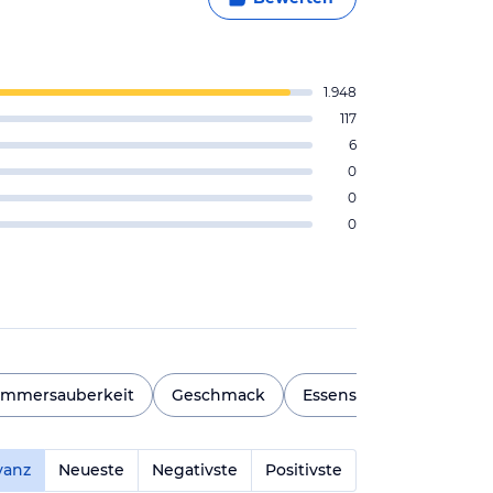
1.948
117
6
0
0
0
immersauberkeit
Geschmack
Essensvielfalt
Für K
vanz
Neueste
Negativste
Positivste